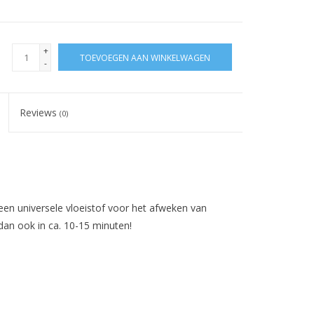
+
TOEVOEGEN AAN WINKELWAGEN
-
Reviews
(0)
en universele vloeistof voor het afweken van
 dan ook in ca. 10-15 minuten!