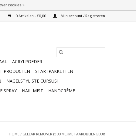
over cookies »
0 Artikelen - €0,00
Mijn account / Registreren
AAL
ACRYLPOEDER
RT PRODUCTEN
STARTPAKKETTEN
N
NAGELSTYLISTE CURSUS!
E SPRAY
NAIL MIST
HANDCRÈME
HOME
/
GELLAK REMOVER (500 ML) MET AARDBEIENGEUR