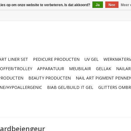
kies op om onze website te verbeteren. Is dat akkoord?
Ja
Nee
Meer 
ART LINER SET
PEDICURE PRODUCTEN
UV GEL
WERKMATERI
OFFER/TROLLEY
APPARATUUR
MEUBILAIR
GELLAK
NAILA
 PRODUCTEN
BEAUTY PRODUCTEN
NAIL ART PIGMENT PENNE
INE/HYPOALLERGENIC
BIAB GEL/BUILD IT GEL
GLITTERS OMBR
aardbeiengeur