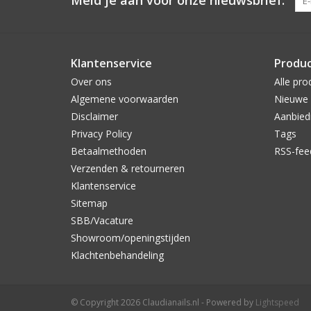
Meld je aan voor onze nieuwsbrief:
Klantenservice
Produ
Over ons
Alle pro
Algemene voorwaarden
Nieuwe 
Disclaimer
Aanbied
Privacy Policy
Tags
Betaalmethoden
RSS-fee
Verzenden & retourneren
Klantenservice
Sitemap
SBB/Vacature
Showroom/openingstijden
Klachtenbehandeling
© Copyright 2026 Claudianails.nl - Powered by
Lightspeed