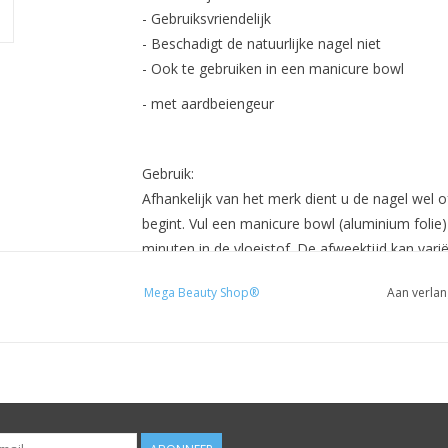
- Gebruiksvriendelijk
- Beschadigt de natuurlijke nagel niet
- Ook te gebruiken in een manicure bowl
- met aardbeiengeur
Gebruik:
Afhankelijk van het merk dient u de nagel wel o
begint. Vul een manicure bowl (aluminium folie
minuten in de vloeistof. De afweektijd kan varië
Mega Beauty Shop®
Aan verlan
Voor professioneel gebruik.
Prijzen zijn incl. BTW