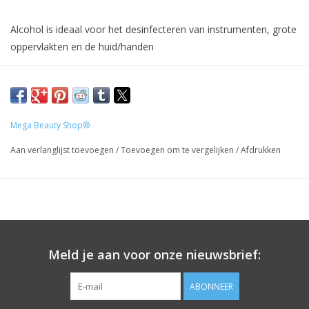
Alcohol is ideaal voor het desinfecteren van instrumenten, grote
oppervlakten en de huid/handen
Met heerlijke appelgeur.
Specificaties:
Mega Beauty Shop®
- Voldoet aan de wettelijke eisen
- Desinfecteert de gesloten huid
Aan verlanglijst toevoegen
/
Toevoegen om te vergelijken
/
Afdrukken
- Desinfecteert alle oppervlakten
- Desinfecteert alle instrumenten
Voor professioneel gebruik.
Meld je aan voor onze nieuwsbrief:
Prijzen zijn incl. BTW
ABONNEER