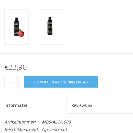
Nagelstyliste Cursus!
Hema free line/Hypoallergenic
Biab gel/Build It gel
Glitters ombre Spray
€23,90
Nail Mist
+
TOEVOEGEN AAN WINKELWAGEN
-
Handcrème
Informatie
Reviews
(0)
Artikelnummer:
MBS/ALC/1000
Beschikbaarheid:
Op voorraad