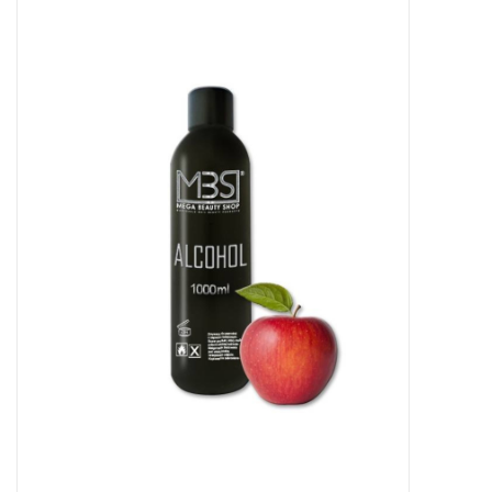
Apparatuur
Meubilair
Gellak
NailArt Producten
Startpakketten
NIEUW! MBS Producten
Beauty Producten
Nail art pigment pennen