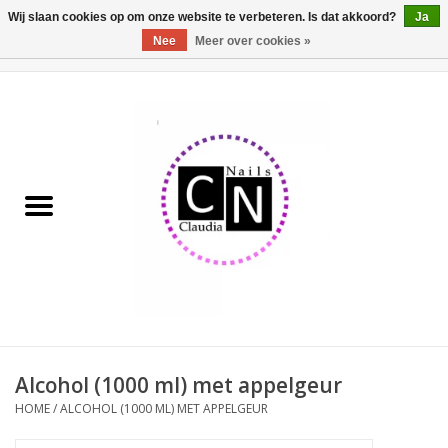
Wij slaan cookies op om onze website te verbeteren. Is dat akkoord?
Ja
Nee
Meer over cookies »
0 Artikelen - €0,00
Home
Nailart liner set
Pedicure producten
Uv Gel
Werkmateriaal
Acrylpoeder
Alcohol (1000 ml) met appelgeur
HOME
/
ALCOHOL (1000 ML) MET APPELGEUR
Aluminium koffer/Trolley