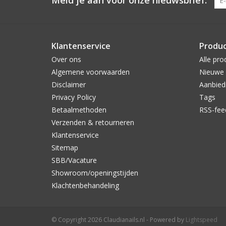
Meld je aan voor onze nieuwsbrief:
Klantenservice
Produ
Over ons
Alle pro
Algemene voorwaarden
Nieuwe 
Disclaimer
Aanbied
Privacy Policy
Tags
Betaalmethoden
RSS-fee
Verzenden & retourneren
Klantenservice
Sitemap
SBB/Vacature
Showroom/openingstijden
Klachtenbehandeling
© Copyright 2026 Claudianails.nl - Powered by
Lightspeed