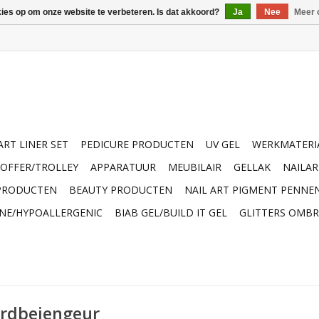
kies op om onze website te verbeteren. Is dat akkoord?
Ja
Nee
Meer 
ART LINER SET
PEDICURE PRODUCTEN
UV GEL
WERKMATERI
OFFER/TROLLEY
APPARATUUR
MEUBILAIR
GELLAK
NAILA
 PRODUCTEN
BEAUTY PRODUCTEN
NAIL ART PIGMENT PENNE
INE/HYPOALLERGENIC
BIAB GEL/BUILD IT GEL
GLITTERS OMBR
ardbeiengeur