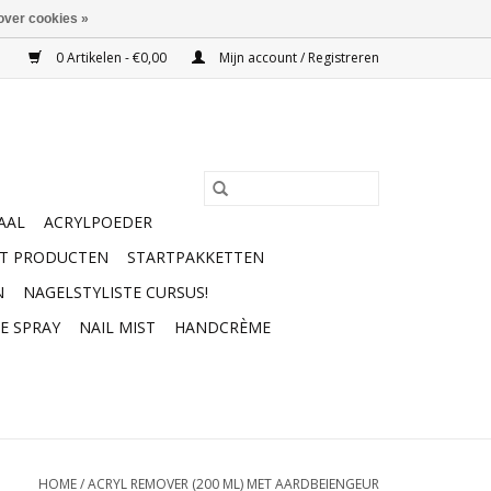
over cookies »
0 Artikelen - €0,00
Mijn account / Registreren
AAL
ACRYLPOEDER
RT PRODUCTEN
STARTPAKKETTEN
N
NAGELSTYLISTE CURSUS!
E SPRAY
NAIL MIST
HANDCRÈME
HOME
/
ACRYL REMOVER (200 ML) MET AARDBEIENGEUR