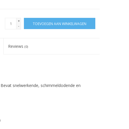
+
TOEVOEGEN AAN WINKELWAGEN
-
Reviews
(0)
s. Bevat snelwerkende, schimmeldodende en
n