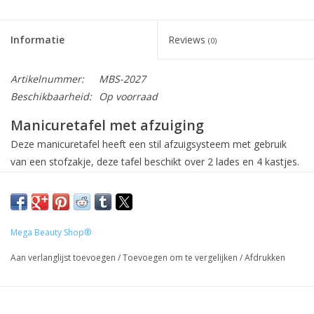
Informatie
Reviews
(0)
Artikelnummer:
MBS-2027
Beschikbaarheid:
Op voorraad
Manicuretafel met afzuiging
Deze manicuretafel heeft een stil afzuigsysteem met gebruik
van een stofzakje, deze tafel beschikt over 2 lades en 4 kastjes.
De manicure/nageltafel is verkrijgbaar in het wit.
De specialist voert de behandeling uit en heeft alles bij de hand.
Functionele laden en kasten, goede kwaliteit, stevige constructie
Mega Beauty Shop®
en een uitstekend design zijn de voordelen van het model.
Aan verlanglijst toevoegen
/
Toevoegen om te vergelijken
/
Afdrukken
Extra informatie:
- Functioneel en esthetisch
- Eenvoudig te reinigen