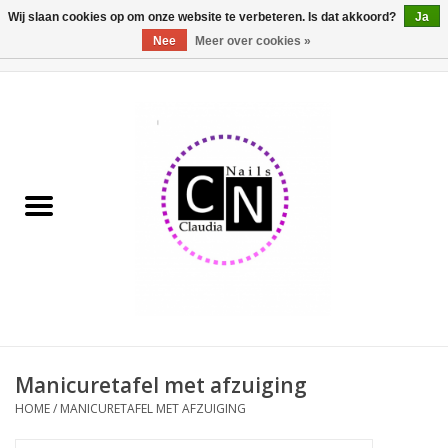
Wij slaan cookies op om onze website te verbeteren. Is dat akkoord?
Ja
Nee
Meer over cookies »
0 Artikelen - €0,00
Home
Nailart liner set
Pedicure producten
Uv Gel
Werkmateriaal
Acrylpoeder
Manicuretafel met afzuiging
HOME
/
MANICURETAFEL MET AFZUIGING
Aluminium koffer/Trolley