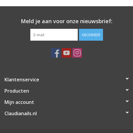
- Wielen om de tafel eenvoudig te verplaatsen
Specificaties:
Meld je aan voor onze nieuwsbrief:
- Kleur: wit
- Materiaal: hout
ABONNEER
Specificaties:
- Stofafzuigsysteem vermogen: 22 W
- tafelhoogte: 80 cm
- breedte: 121 cm
- werkbladdiepte van 46 cm
Klantenservice
Prijzen zijn incl. BTW
Producten
Mijn account
Claudianails.nl