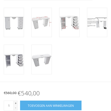
Nagelstyliste Cursus!
Hema free line/Hypoallergenic
Biab gel/Build It gel
Glitters ombre Spray
Nail Mist
Handcrème
€540,00
€560,00
+
TOEVOEGEN AAN WINKELWAGEN
-