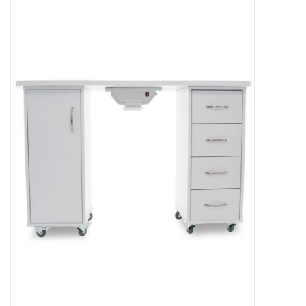
Apparatuur
Meubilair
Gellak
NailArt Producten
Startpakketten
NIEUW! MBS Producten
Beauty Producten
Nail art pigment pennen