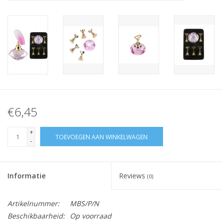
Nagelstyliste Cursus!
Hema free line/Hypoallergenic
Biab gel/Build It gel
Glitters ombre Spray
€6,45
Nail Mist
+
TOEVOEGEN AAN WINKELWAGEN
-
Handcrème
Informatie
Reviews
(0)
Artikelnummer:
MBS/P/N
Beschikbaarheid:
Op voorraad