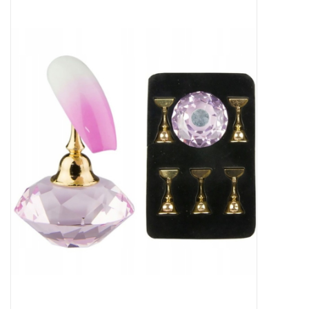
Apparatuur
Meubilair
Gellak
NailArt Producten
Startpakketten
NIEUW! MBS Producten
Beauty Producten
Nail art pigment pennen