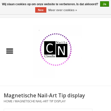
Wij slaan cookies op om onze website te verbeteren. Is dat akkoord?
Ja
Nee
Meer over cookies »
0 Artikelen - €0,00
Home
Nailart liner set
Pedicure producten
Uv Gel
Werkmateriaal
Acrylpoeder
Magnetische Nail-Art Tip display
HOME
/
MAGNETISCHE NAIL-ART TIP DISPLAY
Aluminium koffer/Trolley