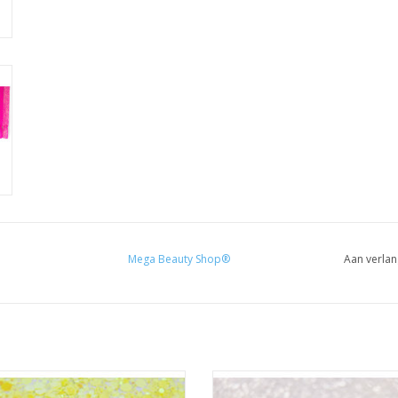
Mega Beauty Shop®
Aan verlan
Primavera (03)
Shine effect (05)
Nailart Flakes
Nailart glitters