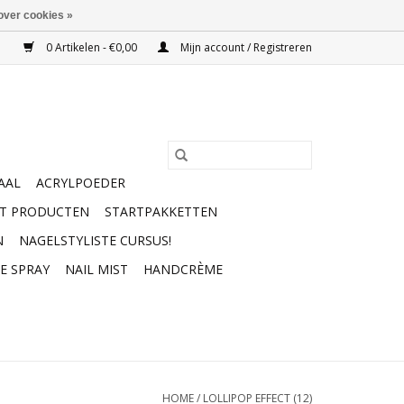
over cookies »
0 Artikelen - €0,00
Mijn account / Registreren
AAL
ACRYLPOEDER
RT PRODUCTEN
STARTPAKKETTEN
N
NAGELSTYLISTE CURSUS!
E SPRAY
NAIL MIST
HANDCRÈME
HOME
/
LOLLIPOP EFFECT (12)