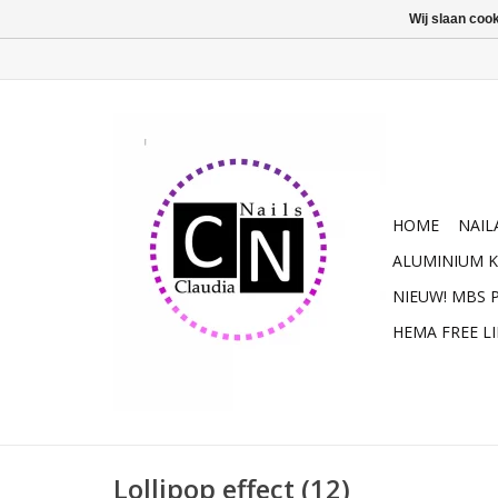
Wij slaan coo
HOME
NAIL
ALUMINIUM K
NIEUW! MBS
HEMA FREE L
Lollipop effect (12)