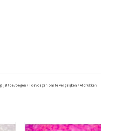
glijst toevoegen
/
Toevoegen om te vergelijken
/
Afdrukken
Shine effect (12)
Nailart glitters