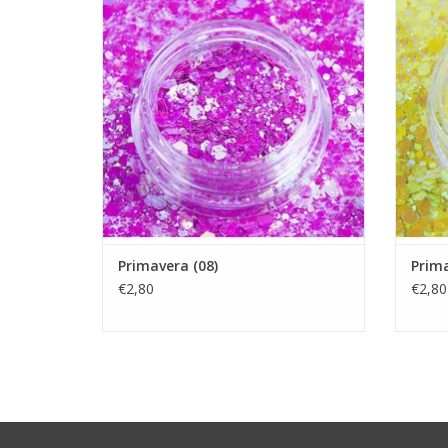
Nailart glitters
Showroom
Nagels producten
Prijzen zijn incl. BTW
TOEVOEGEN AAN WINKELWAGEN
TO
Primavera (08)
Prima
€2,80
€2,80