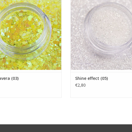
Nailart glitters
Showroom
Showroom
Nagelproducten
Nagels producten
Prijzen zijn incl. BTW
Prijzen zijn incl. BTW
TOEVOEGEN AAN WINKELWA
EVOEGEN AAN WINKELWAGEN
vera (03)
Shine effect (05)
€2,80