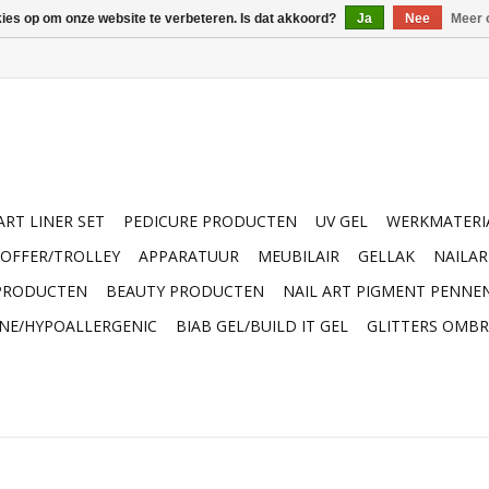
kies op om onze website te verbeteren. Is dat akkoord?
Ja
Nee
Meer 
ART LINER SET
PEDICURE PRODUCTEN
UV GEL
WERKMATERI
OFFER/TROLLEY
APPARATUUR
MEUBILAIR
GELLAK
NAILA
 PRODUCTEN
BEAUTY PRODUCTEN
NAIL ART PIGMENT PENNE
INE/HYPOALLERGENIC
BIAB GEL/BUILD IT GEL
GLITTERS OMBR