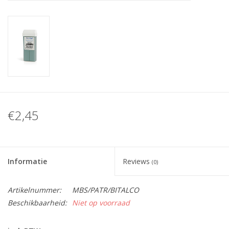
Nagelstyliste Cursus!
Hema free line/Hypoallergenic
Biab gel/Build It gel
Glitters ombre Spray
€2,45
Nail Mist
Informatie
Reviews
(0)
Handcrème
Artikelnummer:
MBS/PATR/BITALCO
Beschikbaarheid:
Niet op voorraad