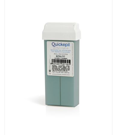
Apparatuur
Meubilair
Gellak
NailArt Producten
Startpakketten
NIEUW! MBS Producten
Beauty Producten
Nail art pigment pennen