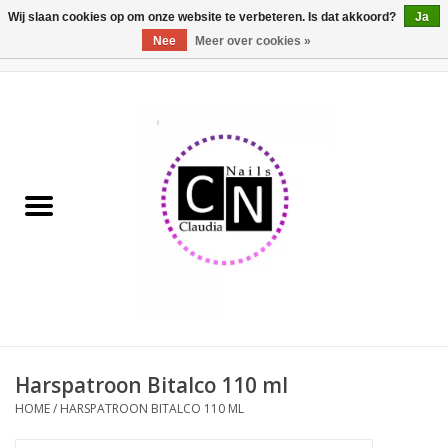
Wij slaan cookies op om onze website te verbeteren. Is dat akkoord?
Ja
Nee
Meer over cookies »
0 Artikelen - €0,00
Home
Nailart liner set
Pedicure producten
Uv Gel
Werkmateriaal
Acrylpoeder
Harspatroon Bitalco 110 ml
HOME
/
HARSPATROON BITALCO 110 ML
Aluminium koffer/Trolley