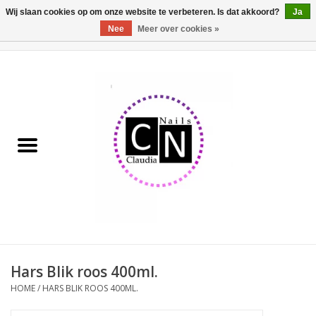
Wij slaan cookies op om onze website te verbeteren. Is dat akkoord?
Ja
Nee
Meer over cookies »
0 Artikelen - €0,00
Home
Nailart liner set
Pedicure producten
Uv Gel
Werkmateriaal
Acrylpoeder
Hars Blik roos 400ml.
HOME
/
HARS BLIK ROOS 400ML.
Aluminium koffer/Trolley