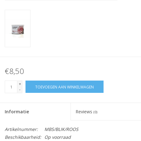
Nagelstyliste Cursus!
Hema free line/Hypoallergenic
Biab gel/Build It gel
Glitters ombre Spray
€8,50
Nail Mist
+
TOEVOEGEN AAN WINKELWAGEN
-
Handcrème
Informatie
Reviews
(0)
Artikelnummer:
MBS/BLIK/ROOS
Beschikbaarheid:
Op voorraad