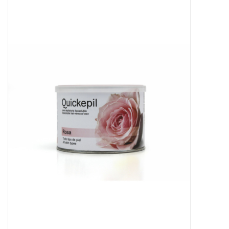
Apparatuur
Meubilair
Gellak
NailArt Producten
Startpakketten
NIEUW! MBS Producten
Beauty Producten
Nail art pigment pennen