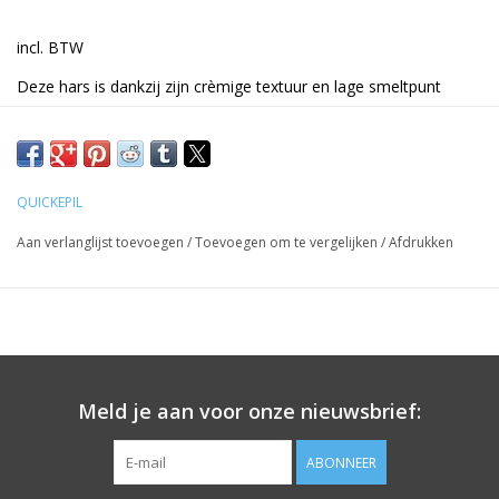
incl. BTW
Deze hars is dankzij zijn crèmige textuur en lage smeltpunt
uitermate geschikt voor mensen met een gevoelige huid. De
uitgebalanceerde, zachte en aromatische samenstelling is een
genot voor de zintuigen en ideaal voor de gevoeligere huidtypes.
De hars dient gebruikt te worden met hars
strips
. Geschikt voor
QUICKEPIL
zowel lichaam als gezicht.
Aan verlanglijst toevoegen
/
Toevoegen om te vergelijken
/
Afdrukken
Prijzen zijn incl. BTW
Meld je aan voor onze nieuwsbrief:
ABONNEER