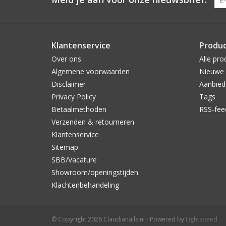
Klantenservice
Produ
Over ons
Alle pro
Algemene voorwaarden
Nieuwe 
Disclaimer
Aanbied
Privacy Policy
Tags
Betaalmethoden
RSS-fee
Verzenden & retourneren
Klantenservice
Sitemap
SBB/Vacature
Showroom/openingstijden
Klachtenbehandeling
© Copyright 2026 Claudianails.nl - Powered by
Lightspeed