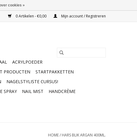
over cookies »
0 Artikelen - €0,00
Mijn account / Registreren
AAL
ACRYLPOEDER
RT PRODUCTEN
STARTPAKKETTEN
N
NAGELSTYLISTE CURSUS!
E SPRAY
NAIL MIST
HANDCRÈME
HOME
/
HARS BLIK ARGAN 400ML.