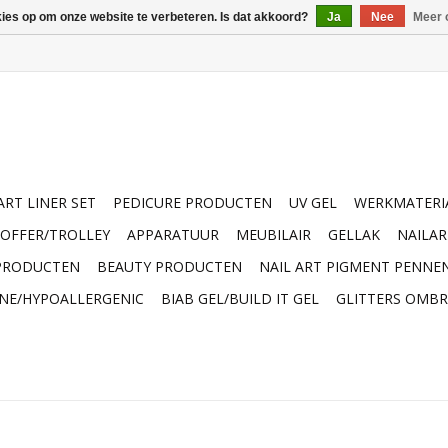
kies op om onze website te verbeteren. Is dat akkoord?
Ja
Nee
Meer 
ART LINER SET
PEDICURE PRODUCTEN
UV GEL
WERKMATERI
OFFER/TROLLEY
APPARATUUR
MEUBILAIR
GELLAK
NAILA
 PRODUCTEN
BEAUTY PRODUCTEN
NAIL ART PIGMENT PENNE
INE/HYPOALLERGENIC
BIAB GEL/BUILD IT GEL
GLITTERS OMBR