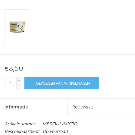
Nagelstyliste Cursus!
Hema free line/Hypoallergenic
Biab gel/Build It gel
Glitters ombre Spray
€8,50
Nail Mist
+
TOEVOEGEN AAN WINKELWAGEN
-
Handcrème
Informatie
Reviews
(0)
Artikelnummer:
MBS/BLIK/MICRO
Beschikbaarheid:
Op voorraad