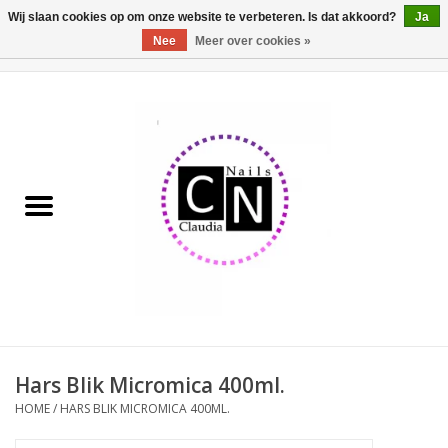
Wij slaan cookies op om onze website te verbeteren. Is dat akkoord?
Ja
Nee
Meer over cookies »
0 Artikelen - €0,00
Home
Nailart liner set
Pedicure producten
Uv Gel
Werkmateriaal
Acrylpoeder
Hars Blik Micromica 400ml.
HOME
/
HARS BLIK MICROMICA 400ML.
Aluminium koffer/Trolley