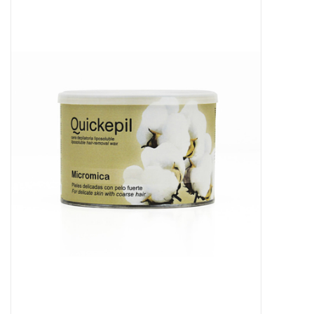
Apparatuur
Meubilair
Gellak
NailArt Producten
Startpakketten
NIEUW! MBS Producten
Beauty Producten
Nail art pigment pennen