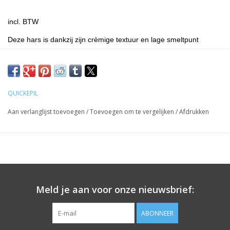
incl. BTW
Deze hars is dankzij zijn crèmige textuur en lage smeltpunt
uitermate geschikt voor mensen met een gevoelige huid. De
uitgebalanceerde, zachte en aromatische samenstelling is een
genot voor de zintuigen en ideaal voor de gevoeligere huidtypes.
De hars dient gebruikt te worden met hars
strips
. Geschikt voor
QUICKEPIL
zowel lichaam als gezicht.
Aan verlanglijst toevoegen
/
Toevoegen om te vergelijken
/
Afdrukken
Prijzen zijn incl. BTW
Meld je aan voor onze nieuwsbrief:
ABONNEER