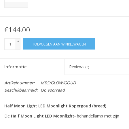
€144,00
+
TOEVOEGEN AAN WINKELWAGEN
-
Informatie
Reviews
(0)
Artikelnummer:
MBS/GLOW/GOUD
Beschikbaarheid:
Op voorraad
Half Moon Light LED Moonlight Kopergoud (breed)
De
Half Moon Light LED Moonlight
- behandellamp met zijn
unieke boogvorm biedt een uitstekende verlichting voor