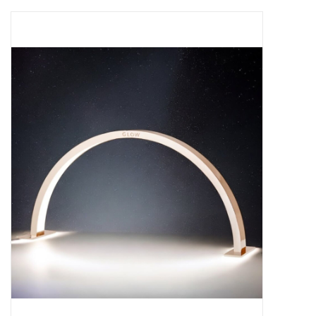
Apparatuur
Meubilair
Gellak
NailArt Producten
Startpakketten
NIEUW! MBS Producten
Beauty Producten
Nail art pigment pennen