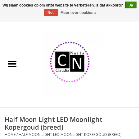
Wij slaan cookies op om onze website te verbeteren. Is dat akkoord?
Ja
Nee
Meer over cookies »
0 Artikelen - €0,00
Home
Nailart liner set
Pedicure producten
Uv Gel
Werkmateriaal
Acrylpoeder
Half Moon Light LED Moonlight
Kopergoud (breed)
Aluminium koffer/Trolley
HOME
/
HALF MOON LIGHT LED MOONLIGHT KOPERGOUD (BREED)