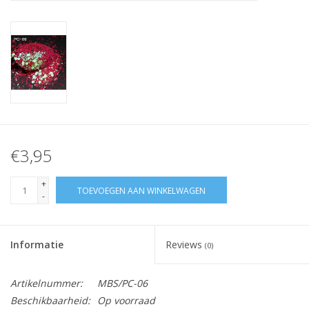
Nagelstyliste Cursus!
Hema free line/Hypoallergenic
Biab gel/Build It gel
Glitters ombre Spray
€3,95
Nail Mist
+
TOEVOEGEN AAN WINKELWAGEN
-
Handcrème
Informatie
Reviews
(0)
Artikelnummer:
MBS/PC-06
Beschikbaarheid:
Op voorraad