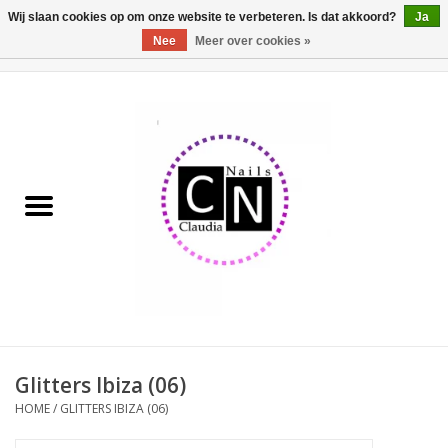
Wij slaan cookies op om onze website te verbeteren. Is dat akkoord?
Ja
Nee
Meer over cookies »
0 Artikelen - €0,00
Home
Nailart liner set
Pedicure producten
Uv Gel
Werkmateriaal
Acrylpoeder
Glitters Ibiza (06)
HOME
/
GLITTERS IBIZA (06)
Aluminium koffer/Trolley