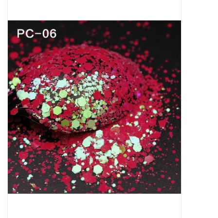
Apparatuur
Meubilair
Gellak
NailArt Producten
Startpakketten
NIEUW! MBS Producten
Beauty Producten
Nail art pigment pennen