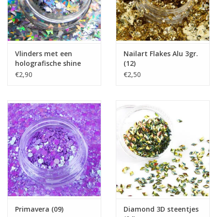
Vlinders met een
Nailart Flakes Alu 3gr.
holografische shine
(12)
(01)
€2,90
€2,50
Primavera (09)
Diamond 3D steentjes