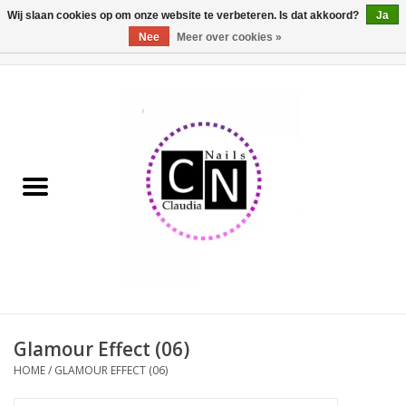
Wij slaan cookies op om onze website te verbeteren. Is dat akkoord?
Ja
Nee
Meer over cookies »
0 Artikelen - €0,00
Home
Nailart liner set
Pedicure producten
Uv Gel
Werkmateriaal
Acrylpoeder
Glamour Effect (06)
HOME
/
GLAMOUR EFFECT (06)
Aluminium koffer/Trolley