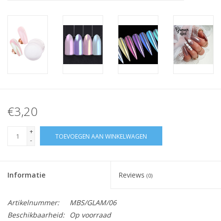
Nagelstyliste Cursus!
Hema free line/Hypoallergenic
Biab gel/Build It gel
Glitters ombre Spray
€3,20
Nail Mist
+
TOEVOEGEN AAN WINKELWAGEN
-
Handcrème
Informatie
Reviews
(0)
Artikelnummer:
MBS/GLAM/06
Beschikbaarheid:
Op voorraad