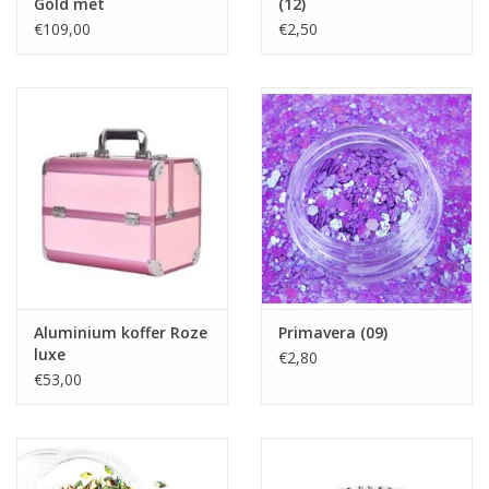
Gold met
(12)
opbergvakken
€109,00
€2,50
Aluminium koffer Roze
Primavera (09)
luxe
€2,80
€53,00