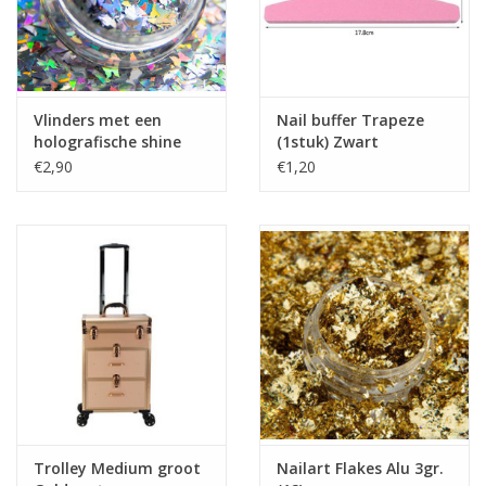
Vlinders met een
Nail buffer Trapeze
holografische shine
(1stuk) Zwart
(01)
€2,90
€1,20
Trolley Medium groot
Nailart Flakes Alu 3gr.