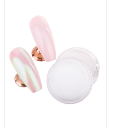
Apparatuur
Meubilair
Gellak
NailArt Producten
Startpakketten
NIEUW! MBS Producten
Beauty Producten
Nail art pigment pennen