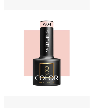
Apparatuur
Meubilair
Gellak
NailArt Producten
Startpakketten
NIEUW! MBS Producten
Beauty Producten
Nail art pigment pennen