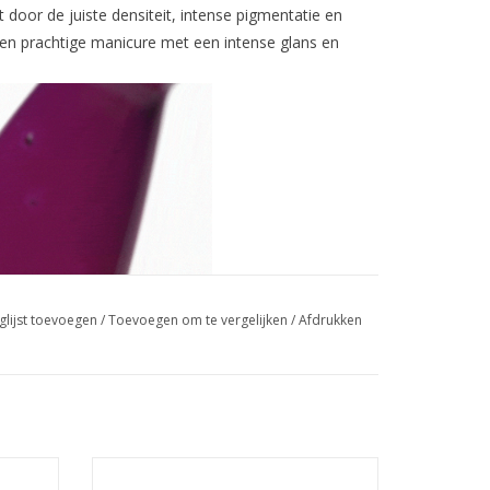
or de juiste densiteit, intense pigmentatie en
 een prachtige manicure met een intense glans en
glijst toevoegen
/
Toevoegen om te vergelijken
/
Afdrukken
 (113)
Blooming gel 12ml.HEMA & TPO free
Groothandel in nagelproducten