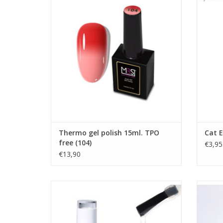
Gel nagellak
G
Groothandel in nagelproducten
TOEVOEGEN AAN WINKELWAGEN
TO
Thermo gel polish 15ml. TPO
Cat 
free (104)
€3,95
€13,90
Topcoat zonder plaklaag 12ml. HEMA &
TPO free
P
Blooming gel 12ml. PRO
Groothandel in nagelproducten