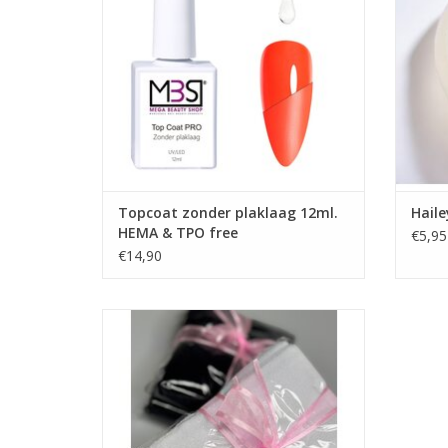
Nagels producten
TOEVOEGEN AAN WINKELWAGEN
G
TO
Topcoat zonder plaklaag 12ml.
Haile
HEMA & TPO free
€5,95
€14,90
Microvezel handdoeken zwart 2 stuks
(73x40)
Handdoek verwarmer
UV sterilisator
Bestel Direct!
Megabeautyshop.nl
Veilig betalen met iDeal!