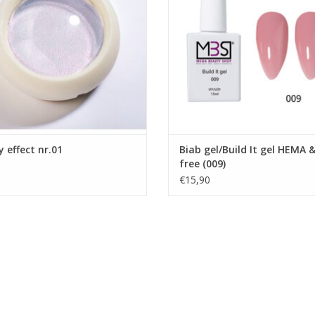
Cateye poeder
Poly gel
- duurzaamheid tot 3 weken,
Gellak UV/LED
Acrylpoeder
Gel nagellak
Gellak
roothandel in nagelproducten
Nailart Flakes
Product eigenschappen:
Nailart glitters
-Zeer veilig product
EVOEGEN AAN WINKELWAGEN
Showroom
-Zeer gemakkelijk in gebruik
Nagels producten
-Hoog gepigmenteerde Gel polish
Prijzen zijn incl. BTW
-Perfecte dekking
TOEVOEGEN AAN WINKELWA
-Uit te harden in LED en UV
y effect nr.01
Biab gel/Build It gel HEMA 
-Afweekbaar
free (009)
-Dun aan te brengen
€15,90
-Ook geschikt voor over Acryl, Biab, Polyacryl 
-5 ml
Ingrediënten
Urethane Acrylate, HEMA, Cellulose Acetate Bu
Hydroxypropyl Methacrylate, Di-HEMA Trimethy
Ketone, Isobornyl Methacrylate, Silica Dimethyl 
Diacrylate, Polyester Acrylate, 2-Methylpropa
Borosilicate, Synthetic Fluorphlogopite, Tin Ox