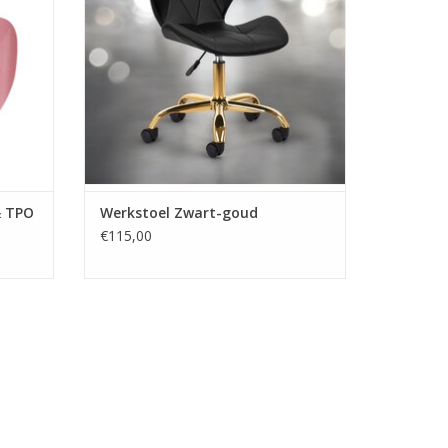
Snelle levering en lage verzendkosten.
Veilig betalen met iDeal!
TOEVOEGEN AAN WINKELWAGEN
GEN
& TPO
Werkstoel Zwart-goud
€115,00
en Gel
tyrate, Trimethylbenzoyl Diphenylphosphine Oxide,
lhexyl Dicarbamate, Hydroxycyclohexyl Phenyl
Silylate, Polyether Acrylate, Dipropylene Glycol
nol, Polyamide, Phenoxyethanol [+/- Calcium Sodium
ide, Mica, CI 74260, CI 74160, CI 12490, CI 15850,