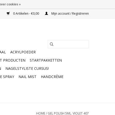
over cookies »
0 Artikelen - €0,00
Mijn account / Registreren
AAL
ACRYLPOEDER
RT PRODUCTEN
STARTPAKKETTEN
N
NAGELSTYLISTE CURSUS!
E SPRAY
NAIL MIST
HANDCRÈME
HOME
/
GEL POLISH 5ML. VIOLET 407