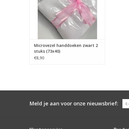
Handdoek verwarmer/UV sterilisator
Snelle levering en lage verzendkosten
TOEVOEGEN AAN WINKELWAGEN
Microvezel handdoeken zwart 2
stuks (73x40)
€8,90
Meld je aan voor onze nieuwsbrief: