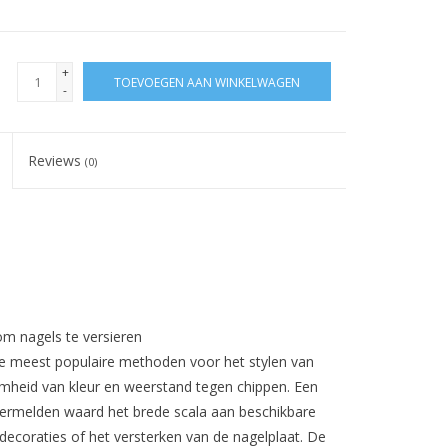
+
TOEVOEGEN AAN WINKELWAGEN
-
Reviews
(0)
m nagels te versieren
de meest populaire methoden voor het stylen van
amheid van kleur en weerstand tegen chippen. Een
 vermelden waard het brede scala aan beschikbare
ecoraties of het versterken van de nagelplaat. De