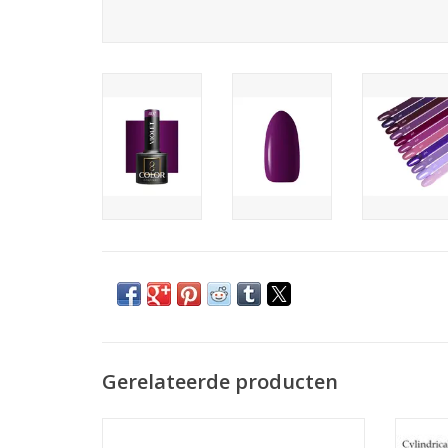
Gerelateerde producten
Thermo gel polish 15ml. TPO free (104)
Gellak UV/LED