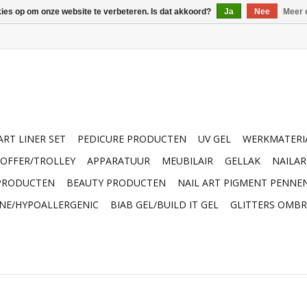
kies op om onze website te verbeteren. Is dat akkoord?
Ja
Nee
Meer 
ART LINER SET
PEDICURE PRODUCTEN
UV GEL
WERKMATERI
OFFER/TROLLEY
APPARATUUR
MEUBILAIR
GELLAK
NAILA
 PRODUCTEN
BEAUTY PRODUCTEN
NAIL ART PIGMENT PENNE
INE/HYPOALLERGENIC
BIAB GEL/BUILD IT GEL
GLITTERS OMBR