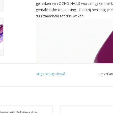
gellakken van OCHO NAILS worden gekenmerkt do
gemakkelijke toepassing . Dankzij hen krijg je
duurzaamheid tot drie weken.
Mega Beauty Shop®
Aan verlan
Cat Eye Magneet
Thermo gel polish 15ml. TPO free
Cat eye gellak
Gellak UV/LED