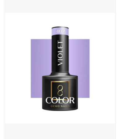
Apparatuur
Meubilair
Gellak
NailArt Producten
Startpakketten
NIEUW! MBS Producten
Beauty Producten
Nail art pigment pennen