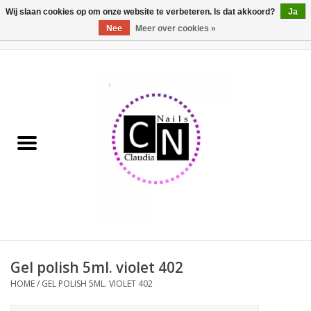
Wij slaan cookies op om onze website te verbeteren. Is dat akkoord?
Ja
Nee
Meer over cookies »
0 Artikelen - €0,00
Home
Nailart liner set
Pedicure producten
Uv Gel
Werkmateriaal
Acrylpoeder
Gel polish 5ml. violet 402
HOME
/
GEL POLISH 5ML. VIOLET 402
Aluminium koffer/Trolley