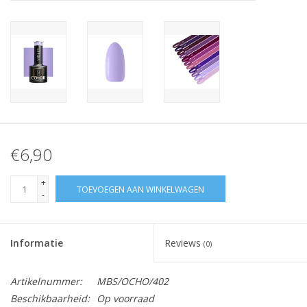
Nagelstyliste Cursus!
Hema free line/Hypoallergenic
Biab gel/Build It gel
Glitters ombre Spray
€6,90
Nail Mist
+
TOEVOEGEN AAN WINKELWAGEN
-
Handcrème
Informatie
Reviews
(0)
Artikelnummer:
MBS/OCHO/402
Beschikbaarheid:
Op voorraad