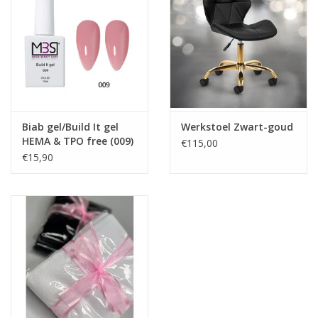
-Zeer veilig product
-Zeer gemakkelijk in gebruik
-Hoog gepigmenteerde Gel polish
-Perfecte dekking
-Uit te harden in LED en UV
-Afweekbaar
-Dun aan te brengen
Biab gel/Build It gel
Werkstoel Zwart-goud
-Ook geschikt voor over Acryl, Biab, Polyacryl en Gel
HEMA & TPO free (009)
€115,00
-5 ml
€15,90
Ingrediënten
Urethane Acrylate, HEMA, Cellulose Acetate Butyrate,
Trimethylbenzoyl Diphenylphosphine Oxide, Hydroxypropyl
Methacrylate, Di-HEMA Trimethylhexyl Dicarbamate,
Hydroxycyclohexyl Phenyl Ketone, Isobornyl Methacrylate, Silica
Dimethyl Silylate, Polyether Acrylate, Dipropylene Glycol
Diacrylate, Polyester Acrylate, 2-Methylpropanol, Polyamide,
Phenoxyethanol [+/- Calcium Sodium Borosilicate, Synthetic
Fluorphlogopite, Tin Oxide, Mica, CI 74260, CI 74160, CI 12490,