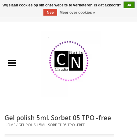
Wij slaan cookies op om onze website te verbeteren. Is dat akkoord?
Ja
Nee
Meer over cookies »
0 Artikelen - €0,00
Home
Nailart liner set
Pedicure producten
Uv Gel
Werkmateriaal
Acrylpoeder
Gel polish 5ml. Sorbet 05 TPO -free
HOME
/
GEL POLISH 5ML. SORBET 05 TPO -FREE
Aluminium koffer/Trolley