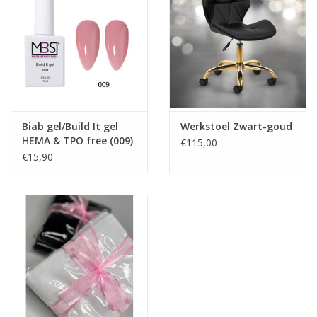
- ideaal, gemiddelde dichtheid,
- veilig voor nagels en handen,
- duurzaamheid tot 3 weken,
Product eigenschappen:
-Zeer veilig product
-Zeer gemakkelijk in gebruik
Biab gel/Build It gel
Werkstoel Zwart-goud
-Hoog gepigmenteerde Gel polish
HEMA & TPO free (009)
€115,00
-Perfecte dekking
€15,90
-Uit te harden in LED en UV
-Afweekbaar
-Dun aan te brengen
-Ook geschikt voor over Acryl, Biab, Polyacryl en Gel
-5 ml
Specificatie:
TPO vrij
Inhoud: 5ml.