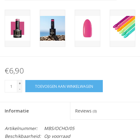
Nagelstyliste Cursus!
Hema free line/Hypoallergenic
Biab gel/Build It gel
Glitters ombre Spray
€6,90
Nail Mist
+
TOEVOEGEN AAN WINKELWAGEN
-
Handcrème
Informatie
Reviews
(0)
Artikelnummer:
MBS/OCHO/05
Beschikbaarheid:
Op voorraad