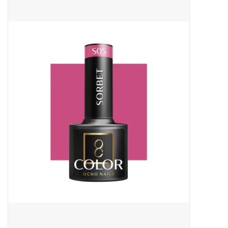
Apparatuur
Meubilair
Gellak
NailArt Producten
Startpakketten
NIEUW! MBS Producten
Beauty Producten
Nail art pigment pennen