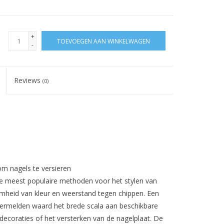
+
TOEVOEGEN AAN WINKELWAGEN
-
Reviews
(0)
m nagels te versieren
de meest populaire methoden voor het stylen van
amheid van kleur en weerstand tegen chippen. Een
 vermelden waard het brede scala aan beschikbare
ecoraties of het versterken van de nagelplaat. De