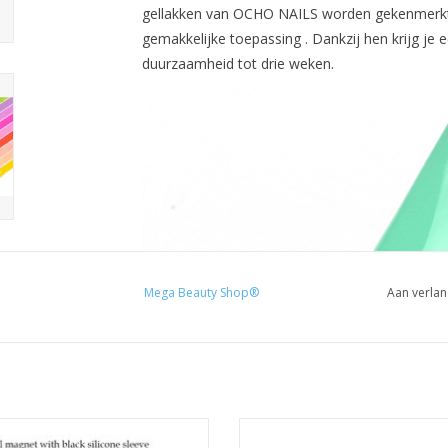
gellakken van OCHO NAILS worden gekenmerkt do
gemakkelijke toepassing . Dankzij hen krijg je
duurzaamheid tot drie weken.
Mega Beauty Shop®
Aan verlan
Cat Eye Magneet
Thermo gel polish 15ml. TPO free
Cat eye gellak
Gellak UV/LED