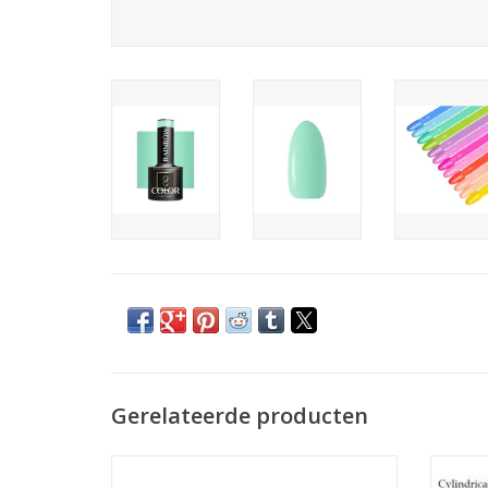
Gerelateerde producten
Thermo gel polish 15ml. TPO free (104)
Gellak UV/LED