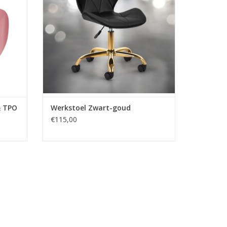
Snelle levering en lage verzendkosten.
Veilig betalen met iDeal!
TOEVOEGEN AAN WINKELWAGEN
GEN
& TPO
Werkstoel Zwart-goud
€115,00
en Gel
tyrate, Trimethylbenzoyl Diphenylphosphine Oxide,
lhexyl Dicarbamate, Hydroxycyclohexyl Phenyl
Silylate, Polyether Acrylate, Dipropylene Glycol
nol, Polyamide, Phenoxyethanol [+/- Calcium Sodium
ide, Mica, CI 74260, CI 74160, CI 12490, CI 15850,