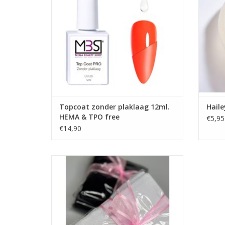
Nagels producten
TOEVOEGEN AAN WINKELWAGEN
G
TO
Topcoat zonder plaklaag 12ml.
Haile
HEMA & TPO free
€5,95
€14,90
Microvezel handdoeken zwart 2 stuks
(73x40)
Handdoek verwarmer
UV sterilisator
Bestel Direct!
Megabeautyshop.nl
Veilig betalen met iDeal!