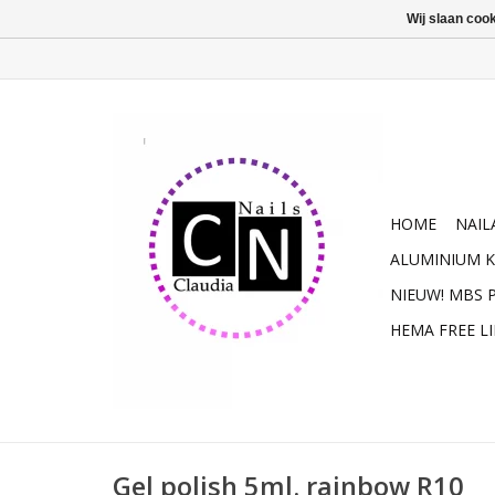
Wij slaan coo
HOME
NAIL
ALUMINIUM K
NIEUW! MBS
HEMA FREE L
Gel polish 5ml. rainbow R10