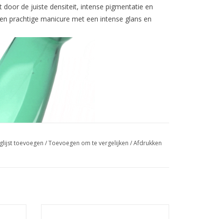
or de juiste densiteit, intense pigmentatie en
 een prachtige manicure met een intense glans en
glijst toevoegen
/
Toevoegen om te vergelijken
/
Afdrukken
 (113)
Blooming gel 12ml.HEMA & TPO free
Groothandel in nagelproducten