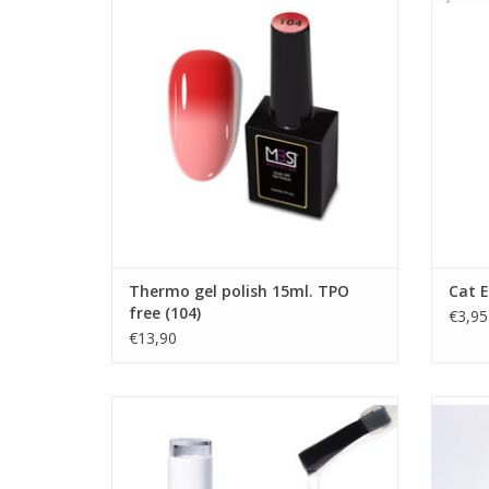
Gel nagellak
G
Groothandel in nagelproducten
TOEVOEGEN AAN WINKELWAGEN
TO
Thermo gel polish 15ml. TPO
Cat 
free (104)
€3,95
€13,90
Topcoat zonder plaklaag 12ml. HEMA &
TPO free
P
Blooming gel 12ml. PRO
Groothandel in nagelproducten