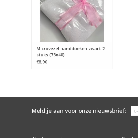
Handdoek verwarmer/UV sterilisator
Snelle levering en lage verzendkosten
TOEVOEGEN AAN WINKELWAGEN
Microvezel handdoeken zwart 2
stuks (73x40)
€8,90
Meld je aan voor onze nieuwsbrief: