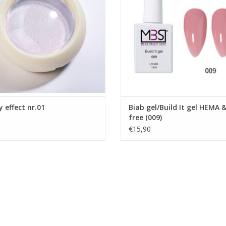
Cateye poeder
Poly gel
- duurzaamheid tot 3 weken,
Gellak UV/LED
Acrylpoeder
Gel nagellak
Gellak
roothandel in nagelproducten
Nailart Flakes
Product eigenschappen:
Nailart glitters
-Zeer veilig product
EVOEGEN AAN WINKELWAGEN
Showroom
-Zeer gemakkelijk in gebruik
Nagels producten
-Hoog gepigmenteerde Gel polish
Prijzen zijn incl. BTW
-Perfecte dekking
TOEVOEGEN AAN WINKELWA
-Uit te harden in LED en UV
y effect nr.01
Biab gel/Build It gel HEMA 
-Afweekbaar
free (009)
-Dun aan te brengen
€15,90
-Ook geschikt voor over Acryl, Biab, Polyacryl 
-5 ml
Ingrediënten
Urethane Acrylate, HEMA, Cellulose Acetate Bu
Hydroxypropyl Methacrylate, Di-HEMA Trimethy
Ketone, Isobornyl Methacrylate, Silica Dimethyl 
Diacrylate, Polyester Acrylate, 2-Methylpropa
Borosilicate, Synthetic Fluorphlogopite, Tin Ox