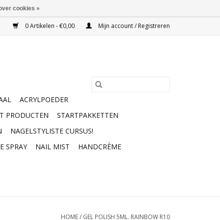
over cookies »
0 Artikelen - €0,00
Mijn account / Registreren
AAL
ACRYLPOEDER
RT PRODUCTEN
STARTPAKKETTEN
N
NAGELSTYLISTE CURSUS!
E SPRAY
NAIL MIST
HANDCRÈME
HOME
/
GEL POLISH 5ML. RAINBOW R10