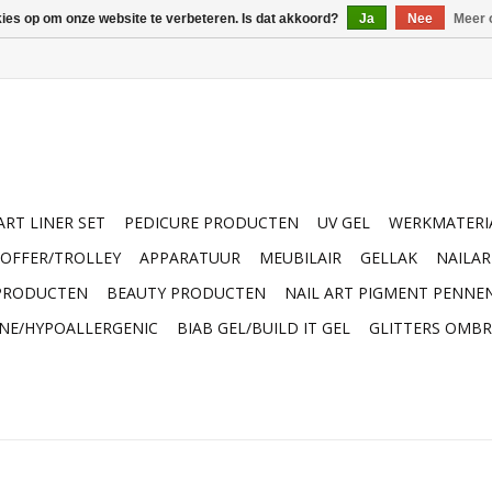
kies op om onze website te verbeteren. Is dat akkoord?
Ja
Nee
Meer 
ART LINER SET
PEDICURE PRODUCTEN
UV GEL
WERKMATERI
OFFER/TROLLEY
APPARATUUR
MEUBILAIR
GELLAK
NAILA
 PRODUCTEN
BEAUTY PRODUCTEN
NAIL ART PIGMENT PENNE
INE/HYPOALLERGENIC
BIAB GEL/BUILD IT GEL
GLITTERS OMBR