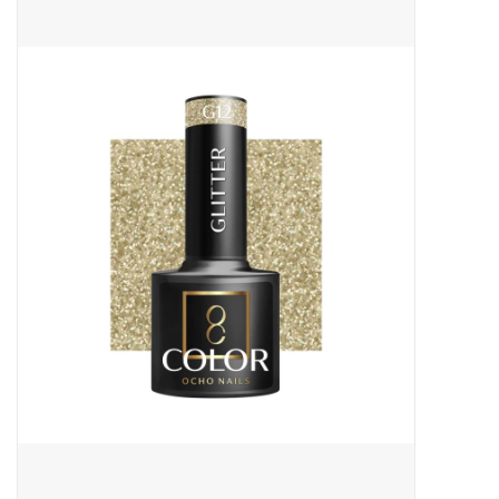
Apparatuur
Meubilair
Gellak
NailArt Producten
Startpakketten
NIEUW! MBS Producten
Beauty Producten
Nail art pigment pennen