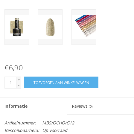
Nagelstyliste Cursus!
Hema free line/Hypoallergenic
Biab gel/Build It gel
Glitters ombre Spray
€6,90
Nail Mist
+
TOEVOEGEN AAN WINKELWAGEN
-
Handcrème
Informatie
Reviews
(0)
Artikelnummer:
MBS/OCHO/G12
Beschikbaarheid:
Op voorraad