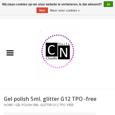
Wij slaan cookies op om onze website te verbeteren. Is dat akkoord?
Ja
Nee
Meer over cookies »
0 Artikelen - €0,00
Home
Nailart liner set
Pedicure producten
Uv Gel
Werkmateriaal
Acrylpoeder
Gel polish 5ml. glitter G12 TPO -free
HOME
/
GEL POLISH 5ML. GLITTER G12 TPO -FREE
Aluminium koffer/Trolley