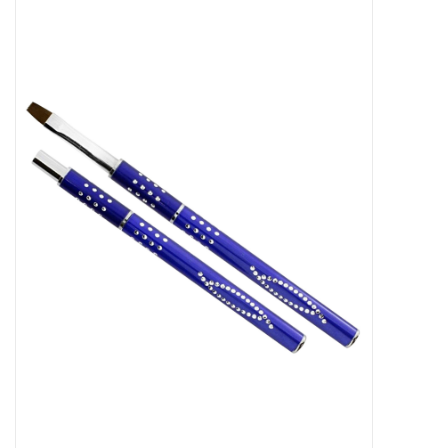
Apparatuur
Meubilair
Gellak
NailArt Producten
Startpakketten
NIEUW! MBS Producten
Beauty Producten
Nail art pigment pennen