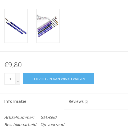
Nagelstyliste Cursus!
Hema free line/Hypoallergenic
Biab gel/Build It gel
Glitters ombre Spray
€9,80
Nail Mist
+
TOEVOEGEN AAN WINKELWAGEN
-
Handcrème
Informatie
Reviews
(0)
Artikelnummer:
GEL/G90
Beschikbaarheid:
Op voorraad