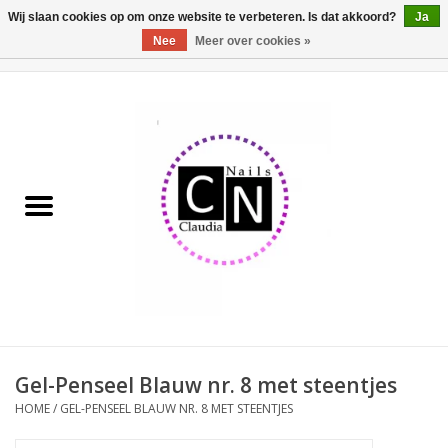
Wij slaan cookies op om onze website te verbeteren. Is dat akkoord?
Ja
Nee
Meer over cookies »
0 Artikelen - €0,00
Home
Nailart liner set
Pedicure producten
Uv Gel
Werkmateriaal
Acrylpoeder
Gel-Penseel Blauw nr. 8 met steentjes
HOME
/
GEL-PENSEEL BLAUW NR. 8 MET STEENTJES
Aluminium koffer/Trolley