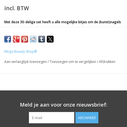
incl. BTW
Met deze 30-delige set heeft u alle mogelijke bitjes om de (kunst)nagels
en teennagels goed te kunnen prepareren, bewerken en af te werken.
Diverse bitjes om te graveren, smile lijn te maken, en te schuren.
Deze bits passen op al onze nagelfrezen en hebben een schacht dikte
2,35 mm
Mega Beauty Shop®
Aan verlanglijst toevoegen
/
Toevoegen om te vergelijken
/
Afdrukken
Voor professioneel gebruik.
Deze Freesset is van hoge kwaliteit en komt direct van de fabrikant.
Prijzen zijn incl. BTW
Meld je aan voor onze nieuwsbrief:
ABONNEER