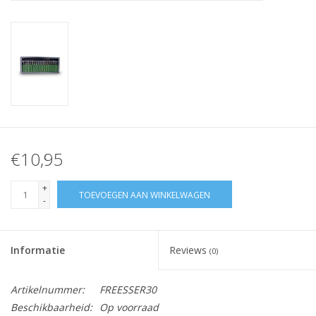
Nagelstyliste Cursus!
Hema free line/Hypoallergenic
Biab gel/Build It gel
Glitters ombre Spray
€10,95
Nail Mist
+
TOEVOEGEN AAN WINKELWAGEN
-
Handcrème
Informatie
Reviews
(0)
Artikelnummer:
FREESSER30
Beschikbaarheid:
Op voorraad