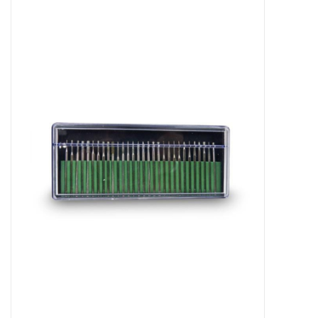
Apparatuur
Meubilair
Gellak
NailArt Producten
Startpakketten
NIEUW! MBS Producten
Beauty Producten
Nail art pigment pennen