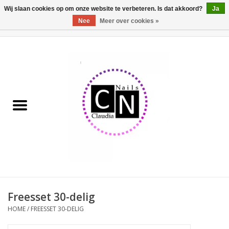
Wij slaan cookies op om onze website te verbeteren. Is dat akkoord?
Ja
Nee
Meer over cookies »
0 Artikelen - €0,00
Home
Nailart liner set
Pedicure producten
Uv Gel
Werkmateriaal
Acrylpoeder
Freesset 30-delig
HOME
/
FREESSET 30-DELIG
Aluminium koffer/Trolley