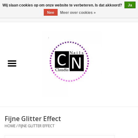
Wij slaan cookies op om onze website te verbeteren. Is dat akkoord?
Ja
Nee
Meer over cookies »
0 Artikelen - €0,00
Home
Nailart liner set
Pedicure producten
Uv Gel
Werkmateriaal
Acrylpoeder
Fijne Glitter Effect
HOME
/
FIJNE GLITTER EFFECT
Aluminium koffer/Trolley