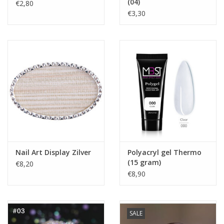
(04)
€2,80
€3,30
Nail Art Display Zilver
Polyacryl gel Thermo
(15 gram)
€8,20
€8,90
SALE