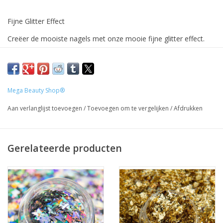
Fijne Glitter Effect
Creëer de mooiste nagels met onze mooie fijne glitter effect.
Deze opvallende glitter kan je gebruiken om de mooiste
overloop te maken met bijvoorbeeld gel of acryl. Ook is het
mogelijk de glitter in de plaklaag van je topcoat te strooien.
Mega Beauty Shop®
Prijzen incl. BTW
Aan verlanglijst toevoegen
/
Toevoegen om te vergelijken
/
Afdrukken
Gerelateerde producten