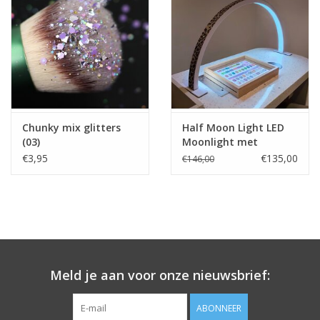
Chunky mix glitters
Half Moon Light LED
(03)
Moonlight met
diamonds panterprint
€3,95
€135,00
€146,00
Meld je aan voor onze nieuwsbrief:
ABONNEER