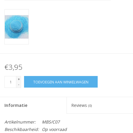
Nagelstyliste Cursus!
Hema free line/Hypoallergenic
Biab gel/Build It gel
Glitters ombre Spray
€3,95
Nail Mist
+
TOEVOEGEN AAN WINKELWAGEN
-
Handcrème
Informatie
Reviews
(0)
Artikelnummer:
MBS/C07
Beschikbaarheid:
Op voorraad