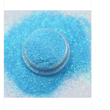
Apparatuur
Meubilair
Gellak
NailArt Producten
Startpakketten
NIEUW! MBS Producten
Beauty Producten
Nail art pigment pennen