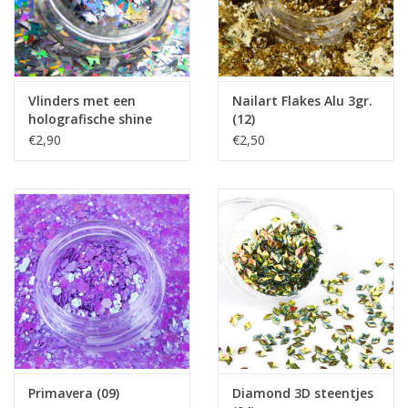
Vlinders met een
Nailart Flakes Alu 3gr.
holografische shine
(12)
(01)
€2,90
€2,50
Primavera (09)
Diamond 3D steentjes