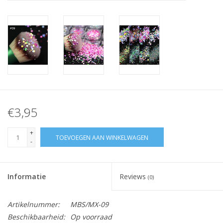
Nagelstyliste Cursus!
Hema free line/Hypoallergenic
Biab gel/Build It gel
Glitters ombre Spray
€3,95
Nail Mist
+
TOEVOEGEN AAN WINKELWAGEN
-
Handcrème
Informatie
Reviews
(0)
Artikelnummer:
MBS/MX-09
Beschikbaarheid:
Op voorraad