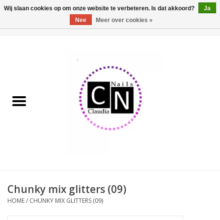
Wij slaan cookies op om onze website te verbeteren. Is dat akkoord?
Ja
Nee
Meer over cookies »
0 Artikelen - €0,00
Home
Nailart liner set
Pedicure producten
Uv Gel
Werkmateriaal
Acrylpoeder
Chunky mix glitters (09)
HOME
/
CHUNKY MIX GLITTERS (09)
Aluminium koffer/Trolley