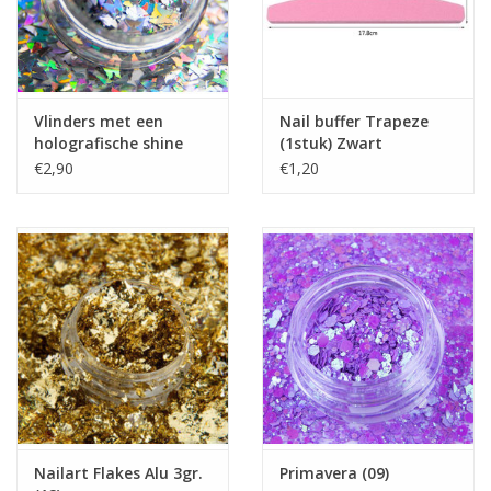
Vlinders met een
Nail buffer Trapeze
holografische shine
(1stuk) Zwart
(01)
€2,90
€1,20
Nailart Flakes Alu 3gr.
Primavera (09)