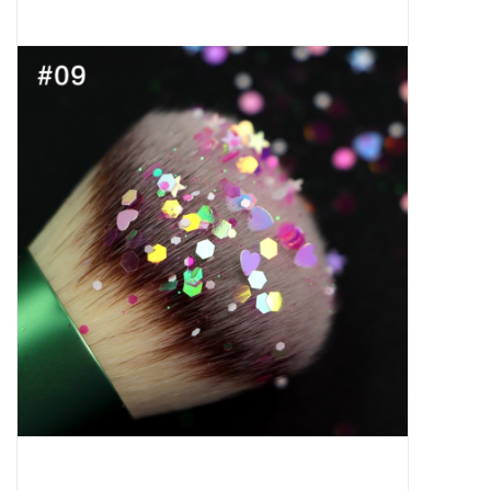
Apparatuur
Meubilair
Gellak
NailArt Producten
Startpakketten
NIEUW! MBS Producten
Beauty Producten
Nail art pigment pennen