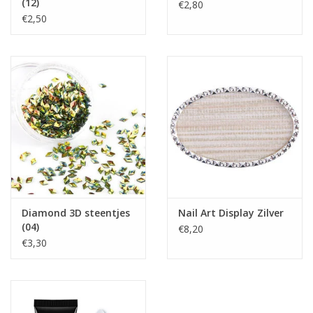
(12)
€2,80
€2,50
Diamond 3D steentjes
Nail Art Display Zilver
(04)
€8,20
€3,30