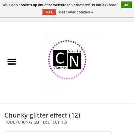
Wij slaan cookies op om onze website te verbeteren. Is dat akkoord?
Ja
Nee
Meer over cookies »
0 Artikelen - €0,00
Home
Nailart liner set
Pedicure producten
Uv Gel
Werkmateriaal
Acrylpoeder
Chunky glitter effect (12)
HOME
/
CHUNKY GLITTER EFFECT (12)
Aluminium koffer/Trolley