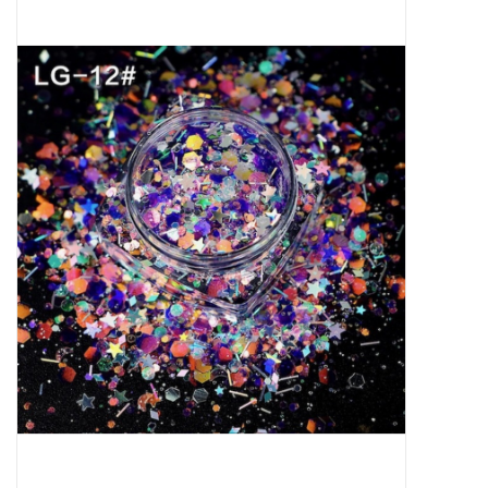
Apparatuur
Meubilair
Gellak
NailArt Producten
Startpakketten
NIEUW! MBS Producten
Beauty Producten
Nail art pigment pennen