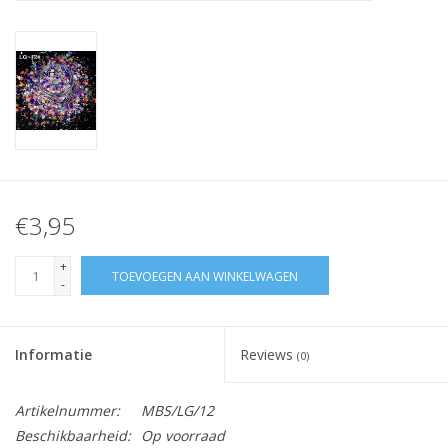
Nagelstyliste Cursus!
Hema free line/Hypoallergenic
Biab gel/Build It gel
Glitters ombre Spray
€3,95
Nail Mist
+
TOEVOEGEN AAN WINKELWAGEN
-
Handcrème
Informatie
Reviews
(0)
Artikelnummer:
MBS/LG/12
Beschikbaarheid:
Op voorraad