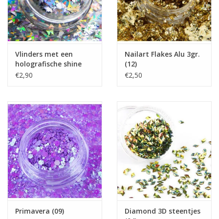
Vlinders met een
Nailart Flakes Alu 3gr.
holografische shine
(12)
(01)
€2,90
€2,50
Primavera (09)
Diamond 3D steentjes