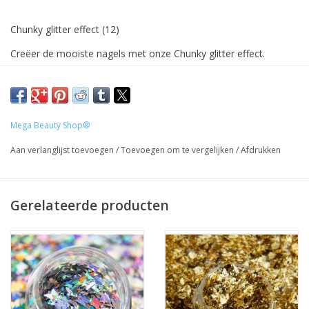
Chunky glitter effect (12)
Creëer de mooiste nagels met onze Chunky glitter effect.
Deze opvallende glitter kan je gebruiken om de mooiste
overloop te maken met bijvoorbeeld gel of acryl. Ook is het
mogelijk de glitter in de plaklaag van je topcoat te strooien.
Mega Beauty Shop®
Prijzen incl. BTW
Aan verlanglijst toevoegen
/
Toevoegen om te vergelijken
/
Afdrukken
Gerelateerde producten