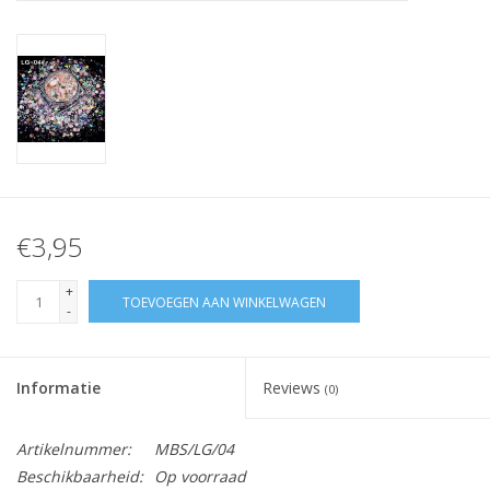
Nagelstyliste Cursus!
Hema free line/Hypoallergenic
Biab gel/Build It gel
Glitters ombre Spray
€3,95
Nail Mist
+
TOEVOEGEN AAN WINKELWAGEN
-
Handcrème
Informatie
Reviews
(0)
Artikelnummer:
MBS/LG/04
Beschikbaarheid:
Op voorraad