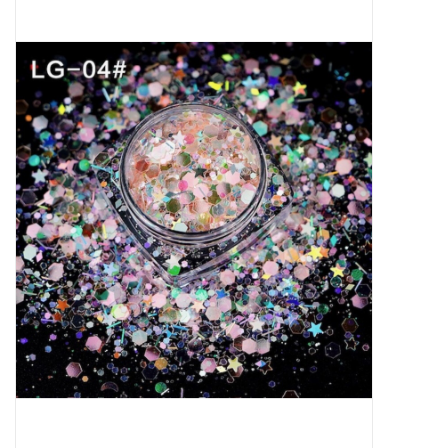
Apparatuur
Meubilair
Gellak
NailArt Producten
Startpakketten
NIEUW! MBS Producten
Beauty Producten
Nail art pigment pennen