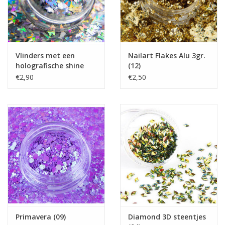
Vlinders met een
Nailart Flakes Alu 3gr.
holografische shine
(12)
(01)
€2,90
€2,50
Primavera (09)
Diamond 3D steentjes