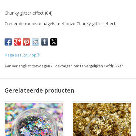
Chunky glitter effect (04)
Creëer de mooiste nagels met onze Chunky glitter effect.
Deze opvallende glitter kan je gebruiken om de mooiste
overloop te maken met bijvoorbeeld gel of acryl. Ook is het
mogelijk de glitter in de plaklaag van je topcoat te strooien.
Mega Beauty Shop®
Prijzen incl. BTW
Aan verlanglijst toevoegen
/
Toevoegen om te vergelijken
/
Afdrukken
Gerelateerde producten