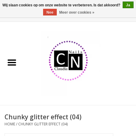
Wij slaan cookies op om onze website te verbeteren. Is dat akkoord?
Ja
Nee
Meer over cookies »
0 Artikelen - €0,00
Home
Nailart liner set
Pedicure producten
Uv Gel
Werkmateriaal
Acrylpoeder
Chunky glitter effect (04)
HOME
/
CHUNKY GLITTER EFFECT (04)
Aluminium koffer/Trolley