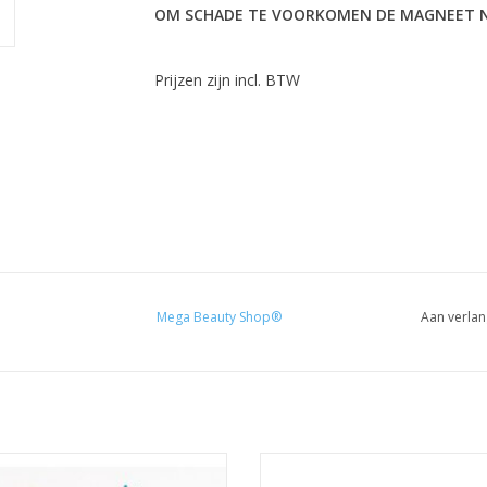
OM SCHADE TE VOORKOMEN DE MAGNEET NI
Prijzen zijn incl. BTW
Mega Beauty Shop®
Aan verlan
Droge Bloemen Nail Art
Gel polish PRO 15ml. (047)
Droge Bloemen
Cat Eye Gellak