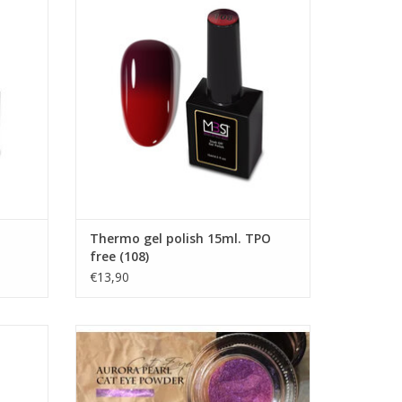
Gel nagellak
Groothandel in nagelproducten
TOEVOEGEN AAN WINKELWAGEN
GEN
Thermo gel polish 15ml. TPO
free (108)
€13,90
 (149)
Aurora pearl/cateye poeder (03)
Aurora effect
Cateye poeder
Gellak UV/LED