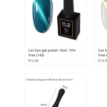
TOEVOEGEN AAN WINKELWAGEN
TO
Cat Eye gel polish 15ml. TPO
Cat E
free (143)
free 
€13,90
€13,9
Cat Eye Magneet
Cat eye gellak
Groothandel in nagelproducten
Showroom
TOEVOEGEN AAN WINKELWAGEN