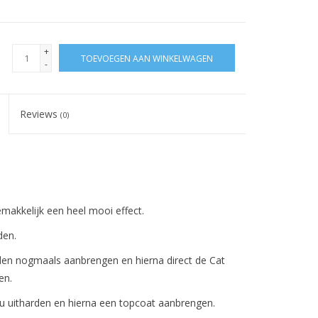
+
TOEVOEGEN AAN WINKELWAGEN
-
Reviews
(0)
akkelijk een heel mooi effect.
den.
den nogmaals aanbrengen en hierna direct de Cat
en.
Nu uitharden en hierna een topcoat aanbrengen.