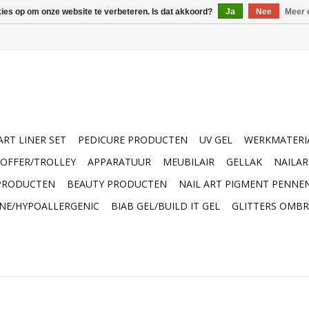
kies op om onze website te verbeteren. Is dat akkoord?
Ja
Nee
Meer 
ART LINER SET
PEDICURE PRODUCTEN
UV GEL
WERKMATERI
OFFER/TROLLEY
APPARATUUR
MEUBILAIR
GELLAK
NAILA
 PRODUCTEN
BEAUTY PRODUCTEN
NAIL ART PIGMENT PENNE
INE/HYPOALLERGENIC
BIAB GEL/BUILD IT GEL
GLITTERS OMBR