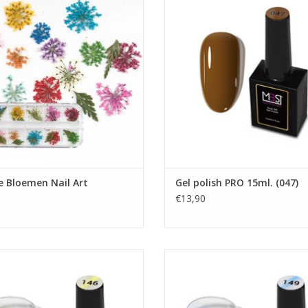
Nailart
Gellak
Nailart cursus
Gel nagellak
Nailart glitters
Winkel in Zwijndrecht
Winkel Zwijndrecht
Prijzen zijn incl. BTW
Nagels producten
TOEVOEGEN AAN WINKELWA
Prijzen zijn incl. BTW
EVOEGEN AAN WINKELWAGEN
 Bloemen Nail Art
Gel polish PRO 15ml. (047)
€13,90
ye gel polish 15ml. TPO free (146)
Cat Eye gel polish 15ml. TPO free
Gel nagellak
Gel nagellak
Showroom
Showroom
Prijzen zijn incl. BTW
Prijzen zijn incl. BTW