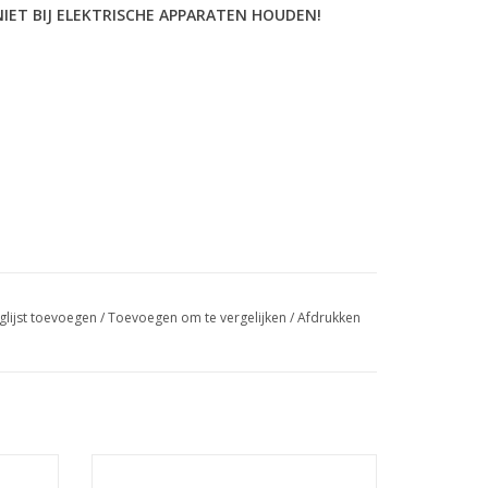
ET BIJ ELEKTRISCHE APPARATEN HOUDEN!
glijst toevoegen
/
Toevoegen om te vergelijken
/
Afdrukken
Thermo gel polish 15ml. TPO free (108)
Gellak UV/LED