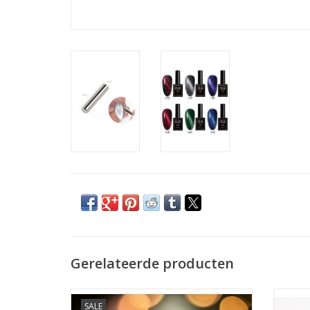
Gerelateerde producten
Half Moon Light LED Moonlight wit
SALE
Half Moon Light LED Moonlight