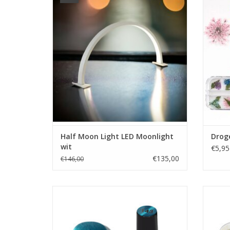
Manicure tafellamp
Bureaulamp
Schaduwloze
Bureaulamp
Nagelstyliste Daglicht
Groothandel in nagelproducten
Showroom
TO
Prijzen zijn incl. BTW
Half Moon Light LED Moonlight
Droge
wit
€5,95
€135,00
€146,00
Cat Eye gel polish 15ml. TPO free (143)
Cat E
Gel nagellak
Showroom
Prijzen zijn incl. BTW