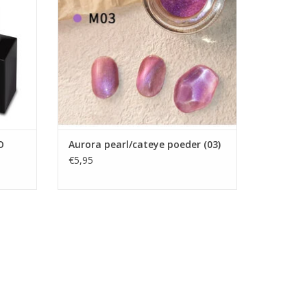
Gel nagellak
GEN
Groothandel in nagelproducten
TOEVOEGEN AAN WINKELWAGEN
O
Aurora pearl/cateye poeder (03)
€5,95