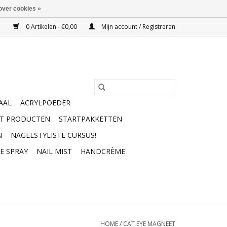
over cookies »
0 Artikelen - €0,00
Mijn account / Registreren
AAL
ACRYLPOEDER
RT PRODUCTEN
STARTPAKKETTEN
N
NAGELSTYLISTE CURSUS!
E SPRAY
NAIL MIST
HANDCRÈME
HOME
/
CAT EYE MAGNEET