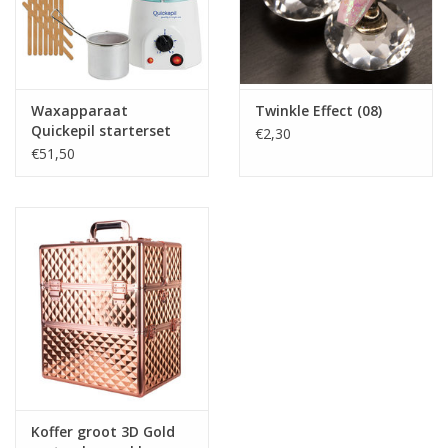
Prijzen zijn incl. BTW
Waxapparaat
Twinkle Effect (08)
Quickepil starterset
€2,30
16. 90Watt
€51,50
Koffer groot 3D Gold