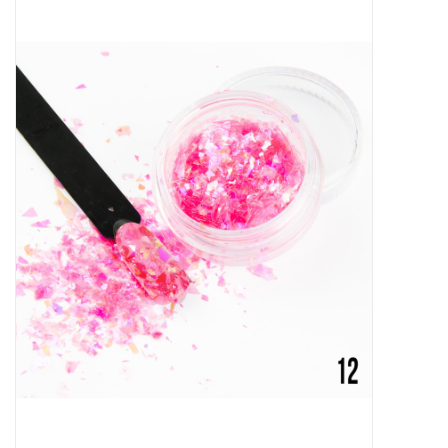
Apparatuur
Meubilair
Gellak
NailArt Producten
Startpakketten
NIEUW! MBS Producten
Beauty Producten
Nail art pigment pennen