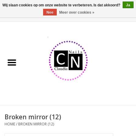
Wij slaan cookies op om onze website te verbeteren. Is dat akkoord?
Ja
Nee
Meer over cookies »
0 Artikelen - €0,00
Home
Nailart liner set
Pedicure producten
Uv Gel
Werkmateriaal
Acrylpoeder
Broken mirror (12)
HOME
/
BROKEN MIRROR (12)
Aluminium koffer/Trolley