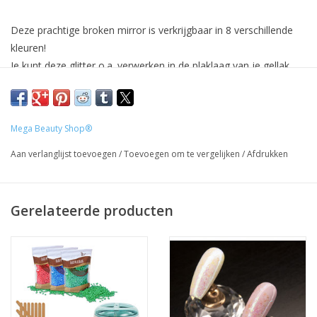
Deze prachtige broken mirror is verkrijgbaar in 8 verschillende
kleuren!
Je kunt deze glitter o.a. verwerken in de plaklaag van je gellak.
Hoe de kleur van de glitter precies uitvalt is afhankelijk van de
gebruikte kleur gellak, hierdoor is deze glitter heel veelzijdig.
Daarnaast laat deze glitter zich ook heel goed mengen met
Mega Beauty Shop®
onze clear acrylpoeders.
Aan verlanglijst toevoegen
/
Toevoegen om te vergelijken
/
Afdrukken
Gebruik:
Bereid de nagel voor zoals je gewent bent.
lak de nagel met een gellak kleur naar keuze en hardt uit.
Gerelateerde producten
Breng de broken mirror aan in de plaklaag van gellak.
Breng een laagje van onze Quick finish of base & finish aan
over de glitter en hard uit.
Wil je de broken mirror liever mengen met een clear acryl dan is
de meng verhouding 2 delen acryl op 1 deel glitter.