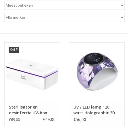
Apparatuur
Meubilair
Gellak
SALE
NailArt Producten
Startpakketten
NIEUW! MBS Producten
Sterilisator en
UV / LED lamp 120
Beauty Producten
desinfectie UV-box
watt Holographic 3D
Paars
€49,00
€56,00
€69,00
Nail art pigment pennen