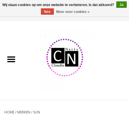
Wij slaan cookies op om onze website te verbeteren. Is dat akkoord?
Ja
Nee
Meer over cookies »
0 Artikelen - €0,00
Home
Nailart liner set
Pedicure producten
Uv Gel
Werkmateriaal
Acrylpoeder
HOME
/
MERKEN
/
SUN
Aluminium koffer/Trolley