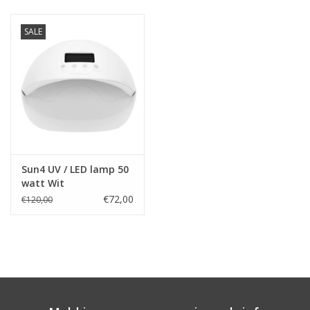
Nagelstyliste Cursus!
SALE
Hema free line/Hypoallergenic
Biab gel/Build It gel
Glitters ombre Spray
Sun4 UV / LED lamp 50
watt Wit
Nail Mist
€72,00
€120,00
Handcrème