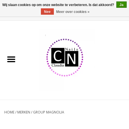
Wij slaan cookies op om onze website te verbeteren. Is dat akkoord?
Ja
Nee
Meer over cookies »
0 Artikelen - €0,00
Home
Nailart liner set
Pedicure producten
Uv Gel
Werkmateriaal
Acrylpoeder
HOME
/
MERKEN
/
GROUP MAGNOLIA
Aluminium koffer/Trolley