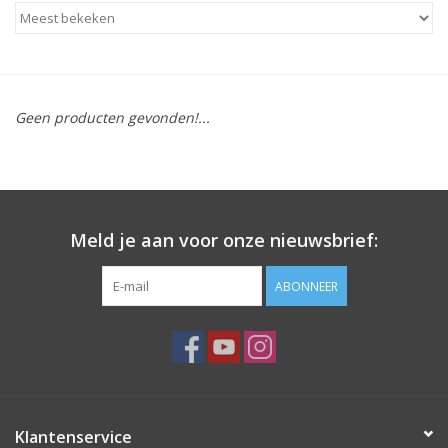
Apparatuur
Meubilair
Geen producten gevonden!...
Gellak
NailArt Producten
Meld je aan voor onze nieuwsbrief:
Startpakketten
ABONNEER
NIEUW! MBS Producten
Beauty Producten
Nail art pigment pennen
Klantenservice