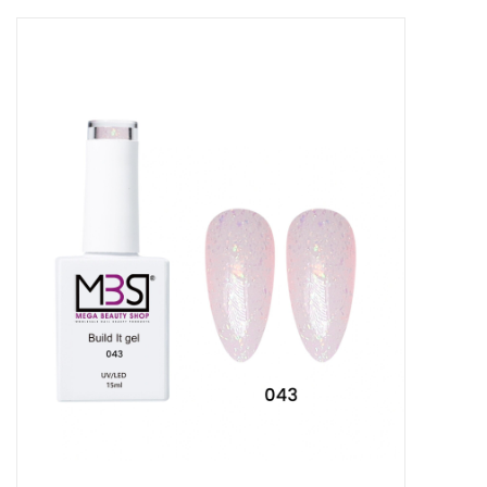
Apparatuur
Meubilair
Gellak
NailArt Producten
Startpakketten
NIEUW! MBS Producten
Beauty Producten
Nail art pigment pennen