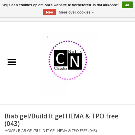
Wij slaan cookies op om onze website te verbeteren. Is dat akkoord?
Ja
Nee
Meer over cookies »
0 Artikelen - €0,00
Home
Nailart liner set
Pedicure producten
Uv Gel
Werkmateriaal
Acrylpoeder
Biab gel/Build It gel HEMA & TPO free
(043)
Aluminium koffer/Trolley
HOME
/
BIAB GEL/BUILD IT GEL HEMA & TPO FREE (043)