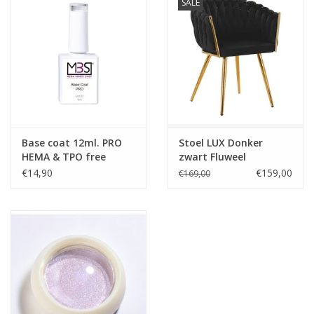
SALE
de ogen. Niet inslikken. Bewaar producten niet in de zon. Sluit
producten na elk gebruik zorgvuldig af.
Prijzen zijn incl. btw
Base coat 12ml. PRO
Stoel LUX Donker
HEMA & TPO free
zwart Fluweel
€14,90
€159,00
€169,00