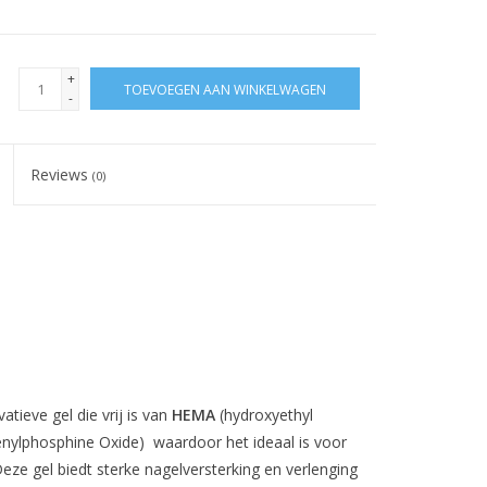
+
TOEVOEGEN AAN WINKELWAGEN
-
Reviews
(0)
tieve gel die vrij is van
HEMA
(hydroxyethyl
nylphosphine Oxide) waardoor het ideaal is voor
eze gel biedt sterke nagelversterking en verlenging