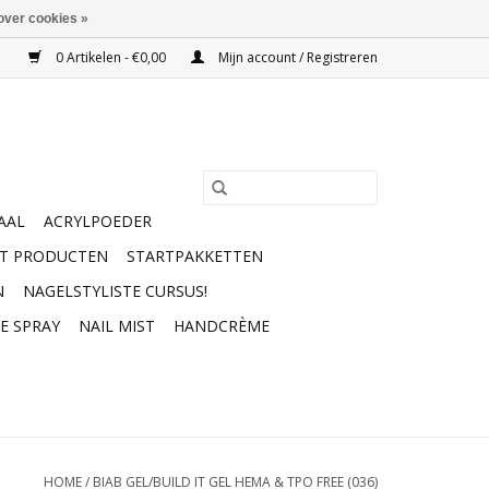
over cookies »
0 Artikelen - €0,00
Mijn account / Registreren
AAL
ACRYLPOEDER
RT PRODUCTEN
STARTPAKKETTEN
N
NAGELSTYLISTE CURSUS!
E SPRAY
NAIL MIST
HANDCRÈME
HOME
/
BIAB GEL/BUILD IT GEL HEMA & TPO FREE (036)