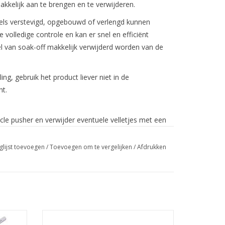
makkelijk aan te brengen en te verwijderen.
gels verstevigd, opgebouwd of verlengd kunnen
volledige controle en kan er snel en efficiënt
l van soak-off makkelijk verwijderd worden van de
ling, gebruik het product liever niet in de
ht.
le pusher en verwijder eventuele velletjes met een
glijst toevoegen
/
Toevoegen om te vergelijken
/
Afdrukken
 1 minuut uit in een LED lamp
Nail Art Display Stone Roze
ongeveer 1mm van de nagelriem en zijwallen weg.
Groothandel in nagelproducten