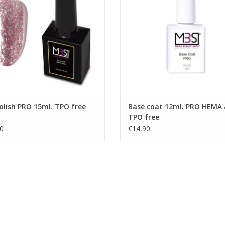
Winkel in Zwijndrecht
TOEVOEGEN AAN WINKELWA
Prijzen zijn incl. BTW
Prijzen zijn incl. btw
EVOEGEN AAN WINKELWAGEN
olish PRO 15ml. TPO free
Base coat 12ml. PRO HEMA
TPO free
0
€14,90