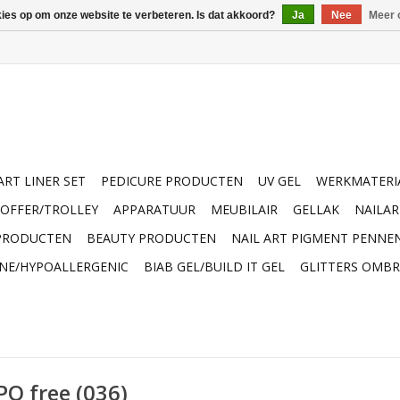
kies op om onze website te verbeteren. Is dat akkoord?
Ja
Nee
Meer 
ART LINER SET
PEDICURE PRODUCTEN
UV GEL
WERKMATERI
OFFER/TROLLEY
APPARATUUR
MEUBILAIR
GELLAK
NAILA
 PRODUCTEN
BEAUTY PRODUCTEN
NAIL ART PIGMENT PENNE
INE/HYPOALLERGENIC
BIAB GEL/BUILD IT GEL
GLITTERS OMBR
PO free (036)