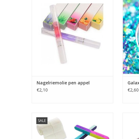
Showroom Zwijndrecht
Nagels groothandel
Prijzen zijn incl. BTW
Snel
Voor p
TO
Nagelriemolie pen appel
Galax
€2,10
€2,60
Biab aanvulpakket nr.8
Gel 
SALE
Biab gel
Biab opleidingen
BIAB Starter Pakket