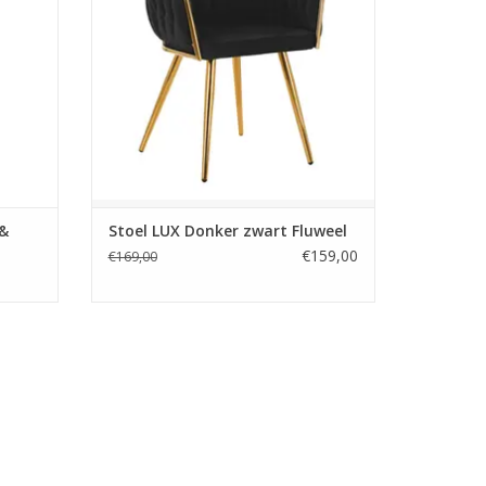
Werkstoel
GEN
Luxe Bureaustoel- Wieltjes
Claudianails.nl
Snelle levering en lage verzendkosten.
TOEVOEGEN AAN WINKELWAGEN
 &
Stoel LUX Donker zwart Fluweel
€159,00
€169,00