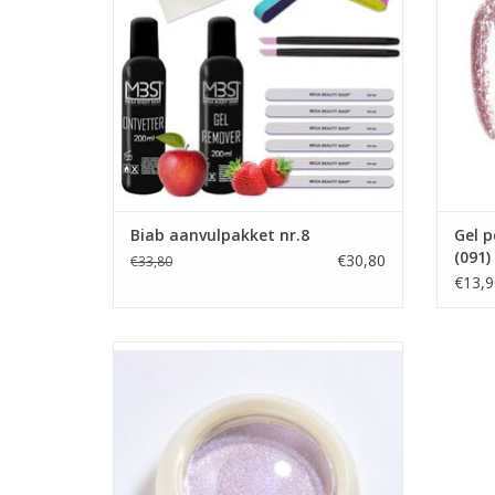
Builder in a Bottle
BIAB Nagel Builder Gel
Groothandel in nagelproducten
TO
Showroom
TOEVOEGEN AAN WINKELWAGEN
Biab aanvulpakket nr.8
Gel p
(091)
€30,80
€33,80
€13,9
Hailey effect nr. 05
Pearl chameleon pigment (08)
Aurora pearl/cateye poeder
Aurora effect
Cateye poeder
Gellak UV/LED
Gel nagellak