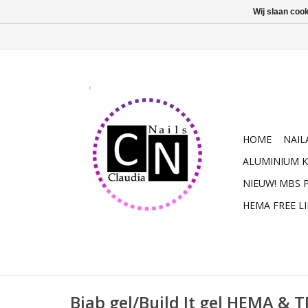
Wij slaan coo
HOME
NAIL
ALUMINIUM K
NIEUW! MBS
HEMA FREE L
Biab gel/Build It gel HEMA & T