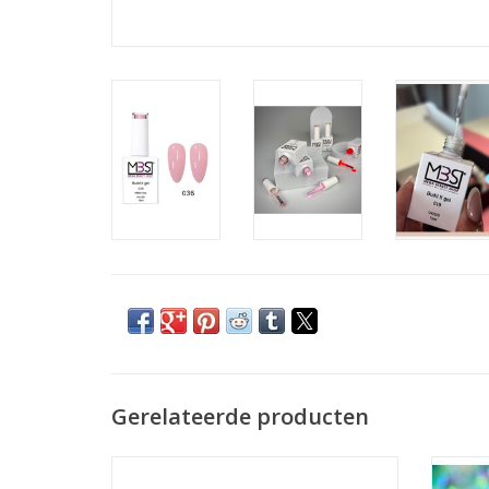
Gerelateerde producten
Nagelriemolie pen appel
Groothandel in nagelproducten