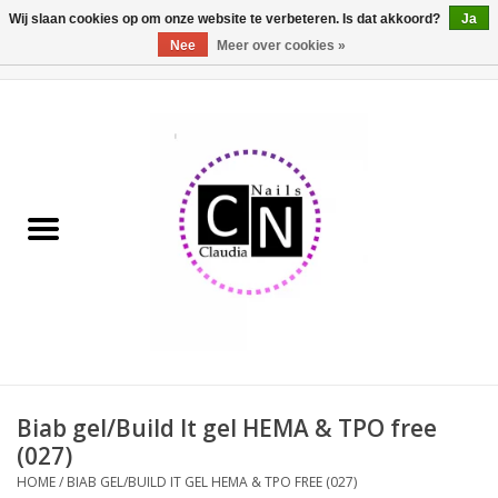
Wij slaan cookies op om onze website te verbeteren. Is dat akkoord?
Ja
Nee
Meer over cookies »
0 Artikelen - €0,00
Home
Nailart liner set
Pedicure producten
Uv Gel
Werkmateriaal
Acrylpoeder
Biab gel/Build It gel HEMA & TPO free
(027)
Aluminium koffer/Trolley
HOME
/
BIAB GEL/BUILD IT GEL HEMA & TPO FREE (027)