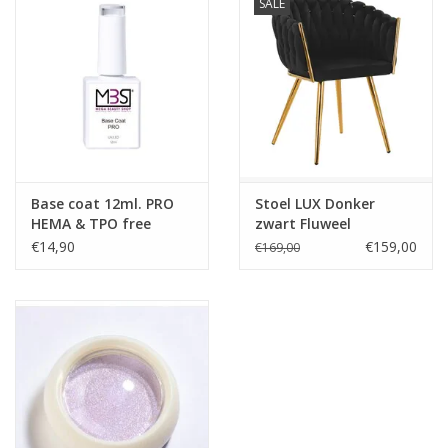
SALE
de ogen. Niet inslikken. Bewaar producten niet in de zon. Sluit
producten na elk gebruik zorgvuldig af.
Prijzen zijn incl. btw
Base coat 12ml. PRO
Stoel LUX Donker
HEMA & TPO free
zwart Fluweel
€14,90
€159,00
€169,00