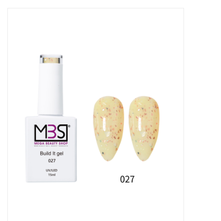
Apparatuur
Meubilair
Gellak
NailArt Producten
Startpakketten
NIEUW! MBS Producten
Beauty Producten
Nail art pigment pennen