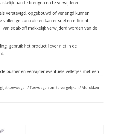
makkelijk aan te brengen en te verwijderen.
gels verstevigd, opgebouwd of verlengd kunnen
volledige controle en kan er snel en efficiënt
l van soak-off makkelijk verwijderd worden van de
ling, gebruik het product liever niet in de
ht.
le pusher en verwijder eventuele velletjes met een
glijst toevoegen
/
Toevoegen om te vergelijken
/
Afdrukken
 1 minuut uit in een LED lamp
Nail Art Display Stone Roze
ongeveer 1mm van de nagelriem en zijwallen weg.
Groothandel in nagelproducten