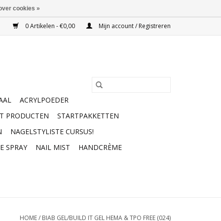
over cookies »
0 Artikelen - €0,00
Mijn account / Registreren
AAL
ACRYLPOEDER
RT PRODUCTEN
STARTPAKKETTEN
N
NAGELSTYLISTE CURSUS!
E SPRAY
NAIL MIST
HANDCRÈME
HOME
/
BIAB GEL/BUILD IT GEL HEMA & TPO FREE (024)