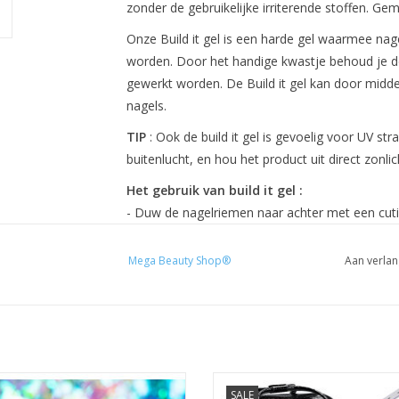
zonder de gebruikelijke irriterende stoffen. Ge
Onze Build it gel is een harde gel waarmee na
worden. Door het handige kwastje behoud je de 
gewerkt worden. De Build it gel kan door midde
nagels.
TIP
: Ook de build it gel is gevoelig voor UV stra
buitenlucht, en hou het product uit direct zonlic
Het gebruik van build it gel :
- Duw de nagelriemen naar achter met een cutic
tang
– Vijl de nagel in vorm met een vijl
Mega Beauty Shop®
Aan verlan
– Ruw de nagelplaat op met een buffer
– Verwijder het stof
– Breng de primer aan op de nagel
– Laat aan de lucht drogen.
– Breng een laag Base of Base & Top aan. Hard
Galaxy flakes
Biab startpakket nr.4
– Breng de eerste laag van de Biab aan. Blijf 
SALE
Glow In The Dark
Biab gel