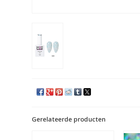
Gerelateerde producten
Nagelriemolie pen appel
Groothandel in nagelproducten