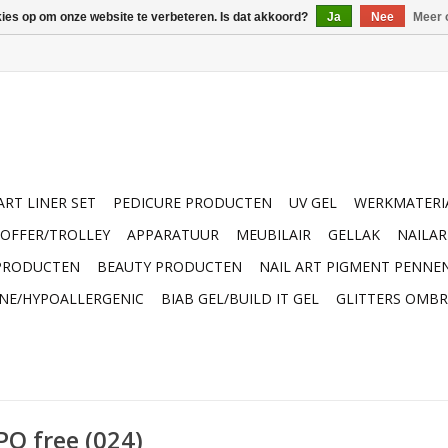
kies op om onze website te verbeteren. Is dat akkoord?
Ja
Nee
Meer 
ART LINER SET
PEDICURE PRODUCTEN
UV GEL
WERKMATERI
OFFER/TROLLEY
APPARATUUR
MEUBILAIR
GELLAK
NAILA
 PRODUCTEN
BEAUTY PRODUCTEN
NAIL ART PIGMENT PENNE
INE/HYPOALLERGENIC
BIAB GEL/BUILD IT GEL
GLITTERS OMBR
PO free (024)