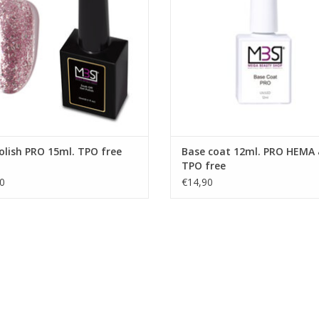
Winkel in Zwijndrecht
TOEVOEGEN AAN WINKELWA
Prijzen zijn incl. BTW
Prijzen zijn incl. btw
EVOEGEN AAN WINKELWAGEN
olish PRO 15ml. TPO free
Base coat 12ml. PRO HEMA
TPO free
0
€14,90