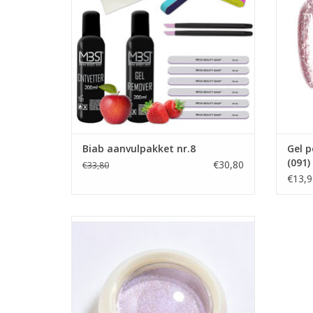
Builder in a Bottle
BIAB Nagel Builder Gel
Groothandel in nagelproducten
TO
Showroom
TOEVOEGEN AAN WINKELWAGEN
Biab aanvulpakket nr.8
Gel p
(091)
€30,80
€33,80
€13,9
Hailey effect nr. 05
Pearl chameleon pigment (08)
Aurora pearl/cateye poeder
Aurora effect
Cateye poeder
Gellak UV/LED
Gel nagellak