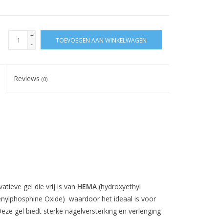
+
TOEVOEGEN AAN WINKELWAGEN
-
Reviews
(0)
tieve gel die vrij is van
HEMA
(hydroxyethyl
nylphosphine Oxide) waardoor het ideaal is voor
eze gel biedt sterke nagelversterking en verlenging