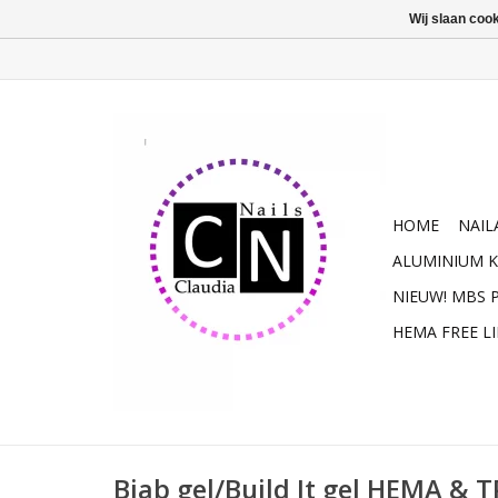
Wij slaan coo
HOME
NAIL
ALUMINIUM K
NIEUW! MBS
HEMA FREE L
Biab gel/Build It gel HEMA & T