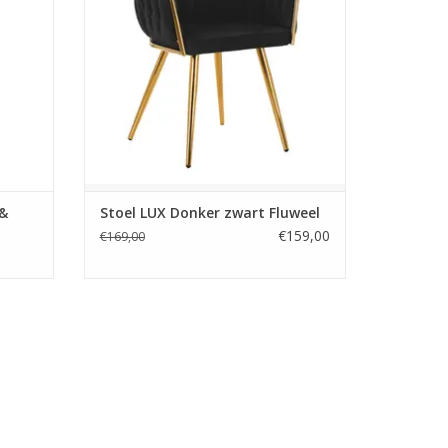
Werkstoel
GEN
Luxe Bureaustoel- Wieltjes
Claudianails.nl
Snelle levering en lage verzendkosten.
TOEVOEGEN AAN WINKELWAGEN
 &
Stoel LUX Donker zwart Fluweel
€159,00
€169,00