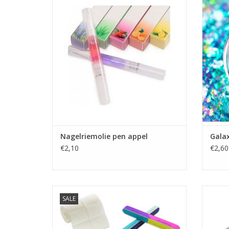
Showroom Zwijndrecht
Nagels groothandel
Prijzen zijn incl. BTW
Snel
Voor p
TO
Nagelriemolie pen appel
Galax
€2,10
€2,60
Biab aanvulpakket nr.8
Gel 
SALE
Biab gel
Biab opleidingen
BIAB Starter Pakket