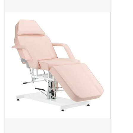
Apparatuur
Meubilair
Gellak
NailArt Producten
Startpakketten
NIEUW! MBS Producten
Beauty Producten
Nail art pigment pennen