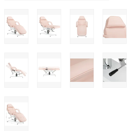
Nagelstyliste Cursus!
Hema free line/Hypoallergenic
Biab gel/Build It gel
Glitters ombre Spray
Nail Mist
Handcrème