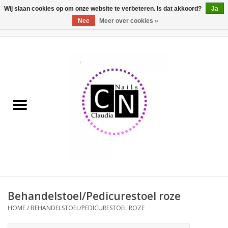
Wij slaan cookies op om onze website te verbeteren. Is dat akkoord?
Ja
Nee
Meer over cookies »
0 Artikelen - €0,00
Home
Nailart liner set
Pedicure producten
Uv Gel
Werkmateriaal
Acrylpoeder
Behandelstoel/Pedicurestoel roze
HOME
/
BEHANDELSTOEL/PEDICURESTOEL ROZE
Aluminium koffer/Trolley