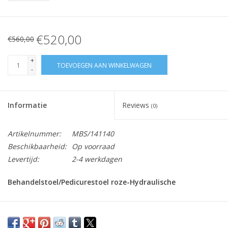
€520,00
€560,00
+
TOEVOEGEN AAN WINKELWAGEN
-
Informatie
Reviews
(0)
Artikelnummer:
MBS/141140
Beschikbaarheid:
Op voorraad
Levertijd:
2-4 werkdagen
Behandelstoel/Pedicurestoel roze-Hydraulische
Deze Pedicurestoel is te gebruiken voor zowel de
pedicurepraktijk als in de beautysalon.