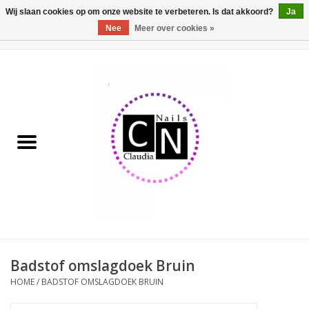
Wij slaan cookies op om onze website te verbeteren. Is dat akkoord?
Ja
Nee
Meer over cookies »
0 Artikelen - €0,00
Home
Nailart liner set
Pedicure producten
Uv Gel
Werkmateriaal
Acrylpoeder
Badstof omslagdoek Bruin
HOME
/
BADSTOF OMSLAGDOEK BRUIN
Aluminium koffer/Trolley