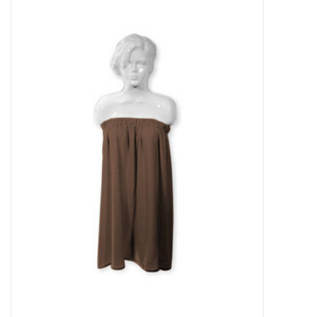
Apparatuur
Meubilair
Gellak
NailArt Producten
Startpakketten
NIEUW! MBS Producten
Beauty Producten
Nail art pigment pennen