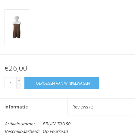
Nagelstyliste Cursus!
Hema free line/Hypoallergenic
Biab gel/Build It gel
Glitters ombre Spray
€26,00
Nail Mist
+
TOEVOEGEN AAN WINKELWAGEN
-
Handcrème
Informatie
Reviews
(0)
Artikelnummer:
BRUIN 70/150
Beschikbaarheid:
Op voorraad