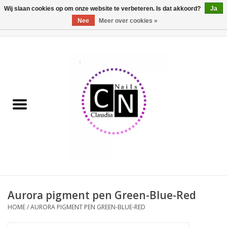
Wij slaan cookies op om onze website te verbeteren. Is dat akkoord?
Ja
Nee
Meer over cookies »
0 Artikelen - €0,00
Home
Nailart liner set
Pedicure producten
Uv Gel
Werkmateriaal
Acrylpoeder
Aurora pigment pen Green-Blue-Red
HOME
/
AURORA PIGMENT PEN GREEN-BLUE-RED
Aluminium koffer/Trolley