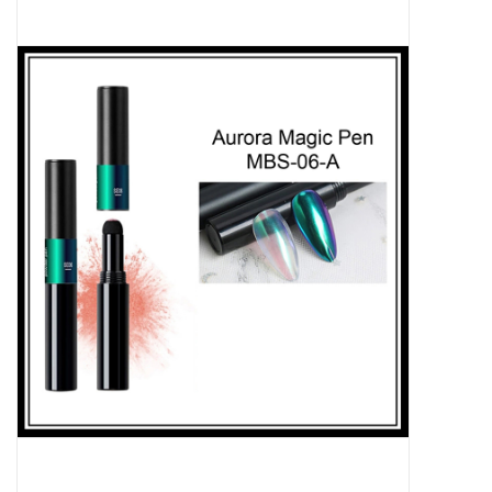
Apparatuur
Meubilair
Gellak
NailArt Producten
Startpakketten
NIEUW! MBS Producten
Beauty Producten
Nail art pigment pennen