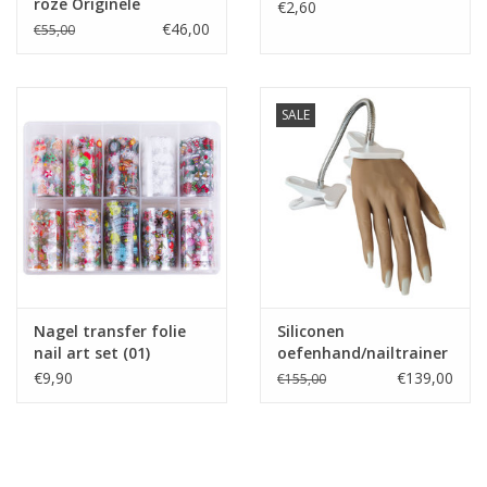
roze Originele
€2,60
€46,00
€55,00
SALE
Nagel transfer folie
Siliconen
nail art set (01)
oefenhand/nailtrainer
Christmas
#2 incl.120 tips en
€9,90
€139,00
€155,00
tafelklem.