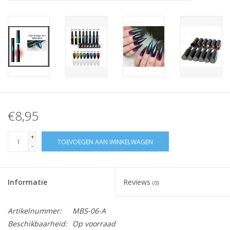
Nagelstyliste Cursus!
Hema free line/Hypoallergenic
Biab gel/Build It gel
Glitters ombre Spray
€8,95
Nail Mist
+
TOEVOEGEN AAN WINKELWAGEN
-
Handcrème
Informatie
Reviews
(0)
Artikelnummer:
MBS-06-A
Beschikbaarheid:
Op voorraad