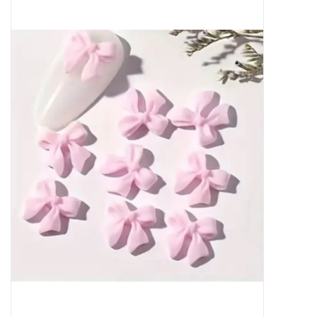
Apparatuur
Meubilair
Gellak
NailArt Producten
Startpakketten
NIEUW! MBS Producten
Beauty Producten
Nail art pigment pennen