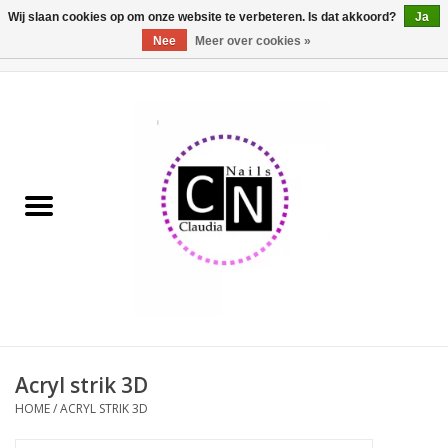
Wij slaan cookies op om onze website te verbeteren. Is dat akkoord?
Ja
Nee
Meer over cookies »
0 Artikelen - €0,00
Home
Nailart liner set
Pedicure producten
Uv Gel
Werkmateriaal
Acrylpoeder
Acryl strik 3D
HOME
/
ACRYL STRIK 3D
Aluminium koffer/Trolley