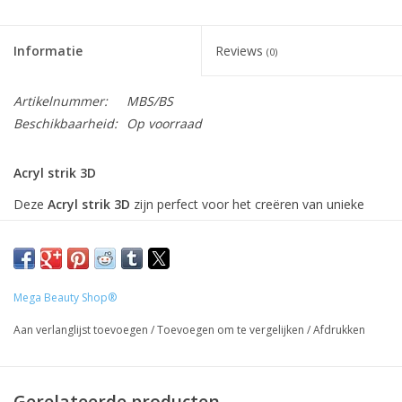
Informatie
Reviews
(0)
Artikelnummer:
MBS/BS
Beschikbaarheid:
Op voorraad
Acryl strik 3D
Deze
Acryl strik 3D
zijn perfect voor het creëren van unieke
nagelkunst en het toevoegen van een persoonlijk tintje aan uw
manicure. Met hun veelzijdigheid en kwaliteit zullen ze zeker een
favoriet worden in uw nageldecoratie collectie.
Productspecificaties:
Mega Beauty Shop®
- Pakketinhoud:
Acryl strik 3D
voor nagels in verschillende
Aan verlanglijst toevoegen
/
Toevoegen om te vergelijken
/
Afdrukken
maten
- Materiaal: Acryl
- Kleur: Wit en roze
Gerelateerde producten