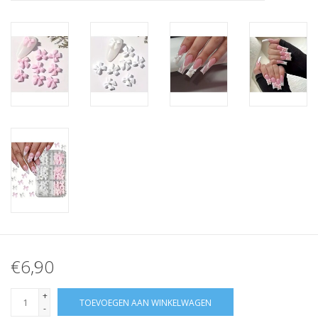
Nagelstyliste Cursus!
Hema free line/Hypoallergenic
Biab gel/Build It gel
Glitters ombre Spray
Nail Mist
Handcrème
€6,90
+
TOEVOEGEN AAN WINKELWAGEN
-