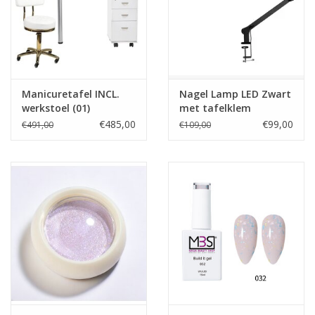
Manicuretafel INCL.
Nagel Lamp LED Zwart
werkstoel (01)
met tafelklem
€485,00
€99,00
€491,00
€109,00