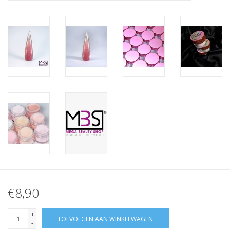
Nagelstyliste Cursus!
Hema free line/Hypoallergenic
Biab gel/Build It gel
Glitters ombre Spray
Nail Mist
Handcrème
€8,90
+
TOEVOEGEN AAN WINKELWAGEN
-