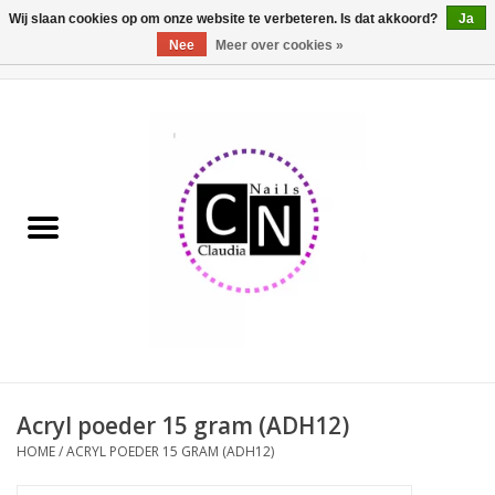
Wij slaan cookies op om onze website te verbeteren. Is dat akkoord?
Ja
Nee
Meer over cookies »
0 Artikelen - €0,00
Home
Nailart liner set
Pedicure producten
Uv Gel
Werkmateriaal
Acrylpoeder
Acryl poeder 15 gram (ADH12)
HOME
/
ACRYL POEDER 15 GRAM (ADH12)
Aluminium koffer/Trolley