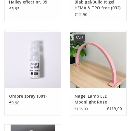
Hailey effect nr. 05
Biab gel/Build It gel
HEMA & TPO free (032)
€5,95
€15,90
SALE
Ombre spray (001)
Nagel Lamp LED
Moonlight Roze
€9,90
€119,00
€135,00