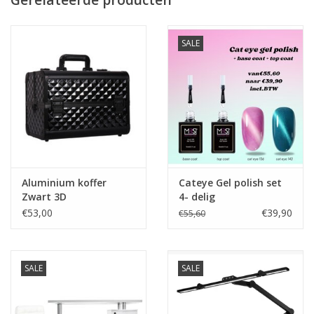
Prijzen zijn incl. BTW
SALE
Aluminium koffer
Cateye Gel polish set
Zwart 3D
4- delig
€53,00
€39,90
€55,60
SALE
SALE