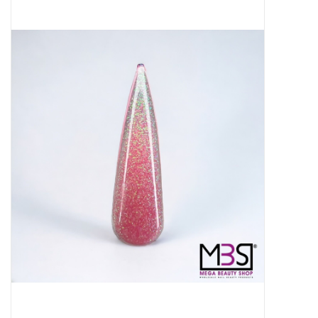
Apparatuur
Meubilair
Gellak
NailArt Producten
Startpakketten
NIEUW! MBS Producten
Beauty Producten
Nail art pigment pennen