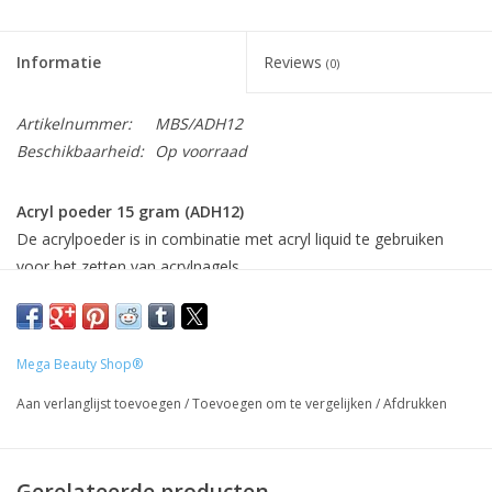
Informatie
Reviews
(0)
Artikelnummer:
MBS/ADH12
Beschikbaarheid:
Op voorraad
Acryl poeder 15 gram (ADH12)
De acrylpoeder is in combinatie met acryl liquid te gebruiken
voor het zetten van acrylnagels.
Inhoud: 15gram.
Let op:
de kleuren van onze product foto's kunnen afwijken van
Mega Beauty Shop®
de daadwerkelijke product kleur. Dit heeft te maken met hoe de
kleuren op je computer zijn ingesteld alsmede het type
Aan verlanglijst toevoegen
/
Toevoegen om te vergelijken
/
Afdrukken
beeldscherm.
Gerelateerde producten