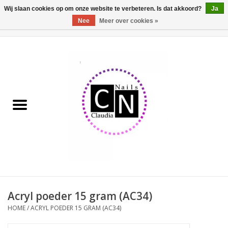
Wij slaan cookies op om onze website te verbeteren. Is dat akkoord?
Ja
Nee
Meer over cookies »
0 Artikelen - €0,00
Home
Nailart liner set
Pedicure producten
Uv Gel
Werkmateriaal
Acrylpoeder
Acryl poeder 15 gram (AC34)
HOME
/
ACRYL POEDER 15 GRAM (AC34)
Aluminium koffer/Trolley