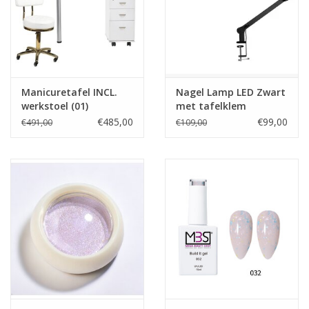
Manicuretafel INCL.
Nagel Lamp LED Zwart
werkstoel (01)
met tafelklem
€485,00
€99,00
€491,00
€109,00