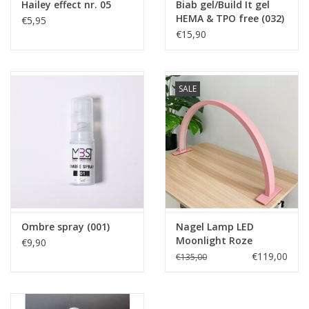
Hailey effect nr. 05
Biab gel/Build It gel
HEMA & TPO free (032)
€5,95
€15,90
SALE
Ombre spray (001)
Nagel Lamp LED
Moonlight Roze
€9,90
€119,00
€135,00