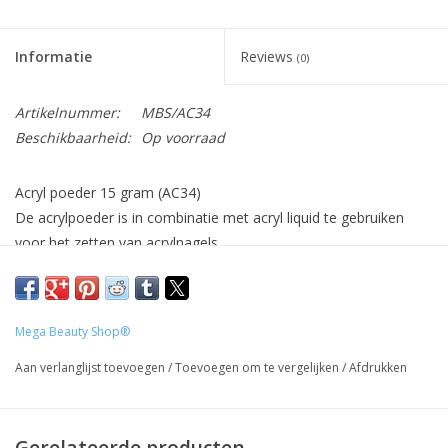
Informatie
Reviews
(0)
Artikelnummer:
MBS/AC34
Beschikbaarheid:
Op voorraad
Acryl poeder 15 gram (AC34)
De acrylpoeder is in combinatie met acryl liquid te gebruiken
voor het zetten van acrylnagels.
Inhoud: 15gram.
Mega Beauty Shop®
Let op:
de kleuren van onze product foto's kunnen afwijken van
de daadwerkelijke product kleur. Dit heeft te maken met hoe de
Aan verlanglijst toevoegen
/
Toevoegen om te vergelijken
/
Afdrukken
kleuren op je computer zijn ingesteld alsmede het type
beeldscherm.
Gerelateerde producten