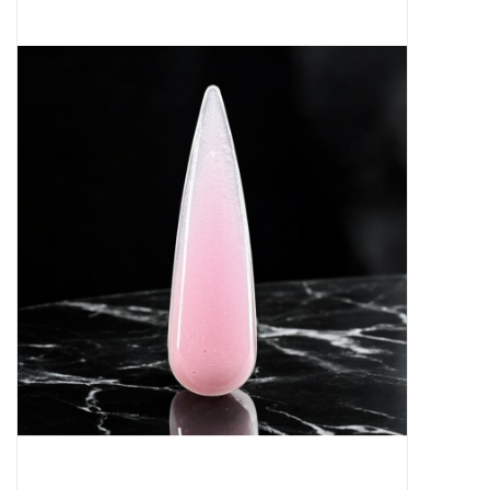
Apparatuur
Meubilair
Gellak
NailArt Producten
Startpakketten
NIEUW! MBS Producten
Beauty Producten
Nail art pigment pennen