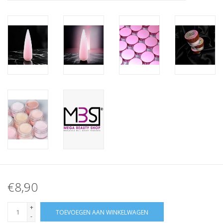
Nagelstyliste Cursus!
Hema free line/Hypoallergenic
Biab gel/Build It gel
Glitters ombre Spray
Nail Mist
Handcrème
€8,90
+
TOEVOEGEN AAN WINKELWAGEN
-