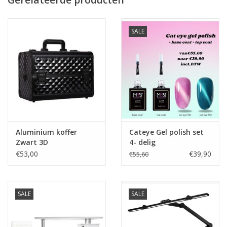
Prijzen zijn incl. BTW
SALE
Aluminium koffer
Cateye Gel polish set
Zwart 3D
4- delig
€53,00
€39,90
€55,60
SALE
SALE