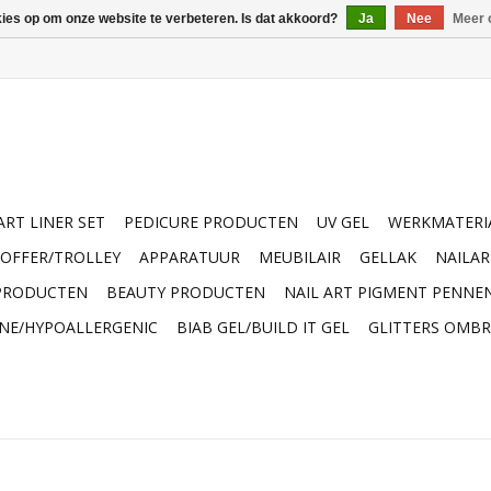
kies op om onze website te verbeteren. Is dat akkoord?
Ja
Nee
Meer 
ART LINER SET
PEDICURE PRODUCTEN
UV GEL
WERKMATERI
OFFER/TROLLEY
APPARATUUR
MEUBILAIR
GELLAK
NAILA
 PRODUCTEN
BEAUTY PRODUCTEN
NAIL ART PIGMENT PENNE
INE/HYPOALLERGENIC
BIAB GEL/BUILD IT GEL
GLITTERS OMBR