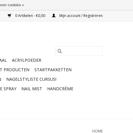
over cookies »
0 Artikelen - €0,00
Mijn account / Registreren
AAL
ACRYLPOEDER
RT PRODUCTEN
STARTPAKKETTEN
N
NAGELSTYLISTE CURSUS!
E SPRAY
NAIL MIST
HANDCRÈME
HOME